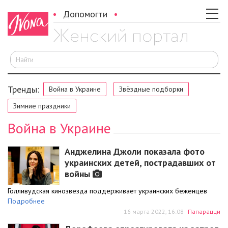
Допомогти
И
Тренды:
Война в Украине
Звёздные подборки
Зимние праздники
Война в Украине
Анджелина Джоли показала фото
украинских детей, пострадавших от
войны
Голливудская кинозвезда поддерживает украинских беженцев
Подробнее
16 марта 2022, 16:08
Папарацци