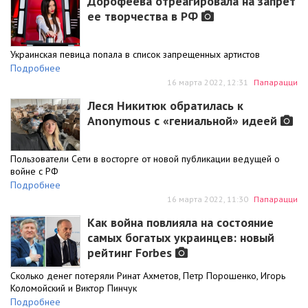
Дорофеева отреагировала на запрет
ее творчества в РФ
Украинская певица попала в список запрещенных артистов
Подробнее
16 марта 2022, 12:31
Папарацци
Леся Никитюк обратилась к
Anonymous с «гениальной» идеей
Пользователи Сети в восторге от новой публикации ведущей о
войне с РФ
Подробнее
16 марта 2022, 11:30
Папарацци
Как война повлияла на состояние
самых богатых украинцев: новый
рейтинг Forbes
Сколько денег потеряли Ринат Ахметов, Петр Порошенко, Игорь
Коломойский и Виктор Пинчук
Подробнее