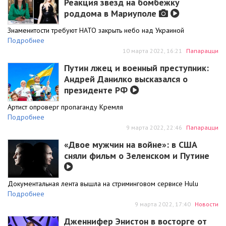
Реакция звезд на бомбежку
роддома в Мариуполе
Знаменитости требуют НАТО закрыть небо над Украиной
Подробнее
10 марта 2022, 16:21
Папарацци
Путин лжец и военный преступник:
Андрей Данилко высказался о
президенте РФ
Артист опроверг пропаганду Кремля
Подробнее
9 марта 2022, 22:46
Папарацци
«Двое мужчин на войне»: в США
сняли фильм о Зеленском и Путине
Документальная лента вышла на стриминговом сервисе Hulu
Подробнее
9 марта 2022, 17:40
Новости
Дженнифер Энистон в восторге от