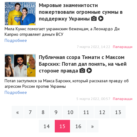
Мировые знаменитости
пожертвовали огромные суммы в
поддержку Украины
Мила Кунис помогает украинским беженцам, а Леонардо Ди
Каприо отправляет деньги ВСУ
Подробнее
7 марта 2022, 14:22
Папарацци
Публичная ссора Тимати с Максом
Барских: Потап дал понять, на чьей
стороне правда
Потап заступился за Макса Барских, который рассказал правду об
агрессии России против Украины
Подробнее
5 марта 2022, 00:57
Папарацци
«
7
8
9
10
11
12
13
14
15
16
»