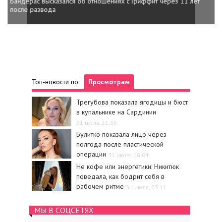
Бандерас высказался об отношениях с Гриффит через 11 лет
после развода
Топ-новости по:
Просмотрам
Трегубова показала ягодицы и бюст
в купальнике на Сардинии
31 июля, 21:36
Булитко показала лицо через
полгода после пластической
операции
31 июля, 18:04
Не кофе или энергетики: Никитюк
поведала, как бодрит себя в
рабочем ритме
31 июля, 23:11
МЫ В СОЦСЕТЯХ