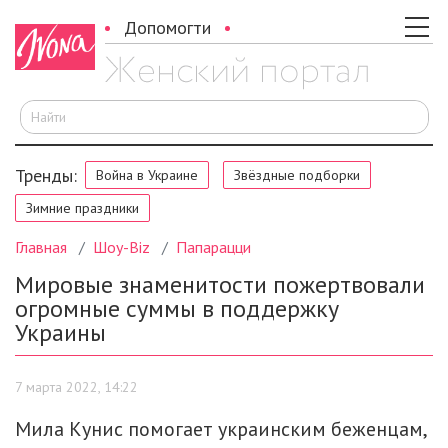
Допомогти
И
Тренды:
Война в Украине
Звёздные подборки
Зимние праздники
Главная
Шоу-Biz
Папарацци
Мировые знаменитости пожертвовали
огромные суммы в поддержку
Украины
7 марта 2022, 14:22
Мила Кунис помогает украинским беженцам,