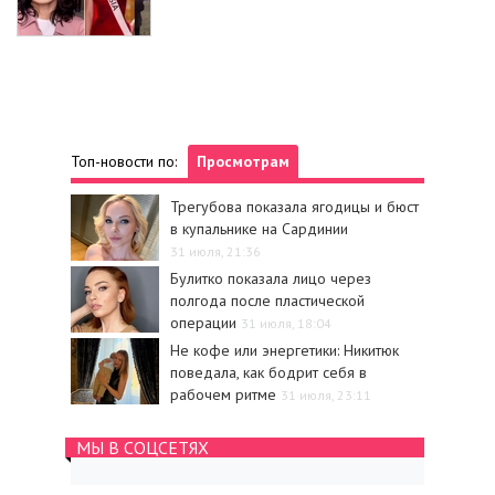
Топ-новости по:
Просмотрам
Трегубова показала ягодицы и бюст
в купальнике на Сардинии
31 июля, 21:36
Булитко показала лицо через
полгода после пластической
операции
31 июля, 18:04
Не кофе или энергетики: Никитюк
поведала, как бодрит себя в
рабочем ритме
31 июля, 23:11
МЫ В СОЦСЕТЯХ