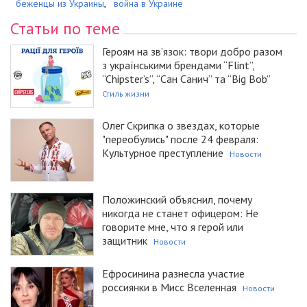
беженцы из Украины
,
война в Украине
Статьи по теме
Героям на зв’язок: твори добро разом
з українськими брендами “Flint”,
“Chipster’s”, “Сан Санич” та “Big Bob”
Стиль жизни
Олег Скрипка о звездах, которые
"переобулись" после 24 февраля:
Культурное преступление
Новости
Положинский объяснил, почему
никогда не станет офицером: Не
говорите мне, что я герой или
защитник
Новости
Ефросинина разнесла участие
россиянки в Мисс Вселенная
Новости