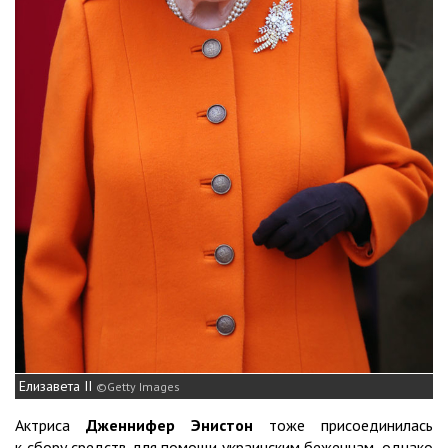
Елизавета ІІ
Getty Images
Актриса
Дженнифер Энистон
тоже присоединилась
к сбору средств для помощи украинским беженцам, однако