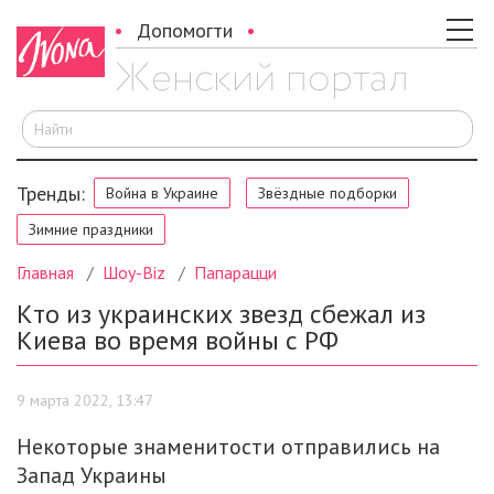
Допомогти
И
Тренды:
Война в Украине
Звёздные подборки
Зимние праздники
Главная
Шоу-Biz
Папарацци
Кто из украинских звезд сбежал из
Киева во время войны с РФ
9 марта 2022, 13:47
Некоторые знаменитости отправились на
Запад Украины