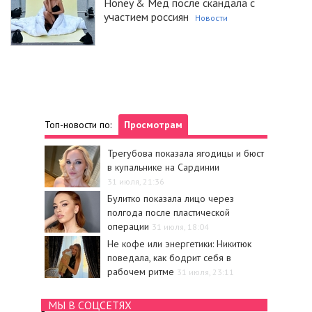
Honey & Мед после скандала с
участием россиян
Новости
Топ-новости по:
Просмотрам
Трегубова показала ягодицы и бюст
в купальнике на Сардинии
31 июля, 21:36
Булитко показала лицо через
полгода после пластической
операции
31 июля, 18:04
Не кофе или энергетики: Никитюк
поведала, как бодрит себя в
рабочем ритме
31 июля, 23:11
МЫ В СОЦСЕТЯХ