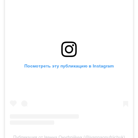
Посмотреть эту публикацию в Instagram
Публикация от Іванна Онуфрійчук (@ivannaonufriichuk)