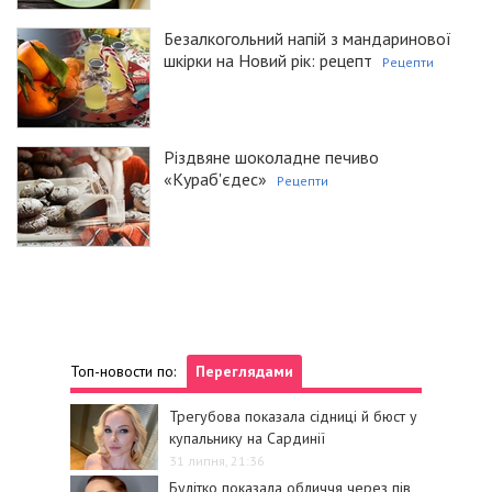
Безалкогольний напій з мандаринової
шкірки на Новий рік: рецепт
Рецепти
Різдвяне шоколадне печиво
«Кураб'єдес»
Рецепти
Топ-новости по:
Переглядами
Трегубова показала сідниці й бюст у
купальнику на Сардинії
31 липня, 21:36
Булітко показала обличчя через пів