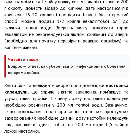
вам знадобиться 1 чайну ложку листя евкаліпта залити 200
г окропу, довести відвар до кипіння, дати настоятися під
кришкою 15-20 хвилин і процідити. Існує і більш простий
спосіб: можна додати 1-2 краплі евкаліптової олії до
склянки теплої води. Зверніть увагу, полоскати горло
евкаліптом не рекомендується людям, схильним до алергії
(необхідно для початку перевірити реакцію організму) та
вагітним жінкам.
Читайте також:
Вопрос — ответ: как уберечься от инфекционных болезней
во время войны
Зняти біль та вилікувати хворе горло допоможе
настоянка
календули
, що сприяє зняттю запалення, пом'якшує та
усуває гнійні пробки. 1 чайну ложку настоянки календули
необхідно розчинити у 200 мл теплої води. Зазначимо,
якщо полоскання горла при ангіні та інших простудних
захворюваннях необхідне дитині, дозу настойки календули
слід зменшити вдвічі, тобто на 200 мл води 0,5 чайної
ложки настоянки.