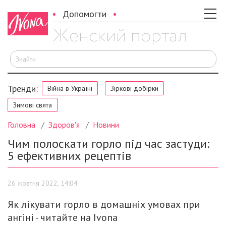
Допомогти
Ш
Тренди:
Війна в Україні
Зіркові добірки
Зимові свята
Головна
Здоров'я
Новини
Чим полоскати горло під час застуди:
5 ефективних рецептів
26 жовтня 2022, 14:04
Як лікувати горло в домашніх умовах при
ангіні - читайте на Ivonа