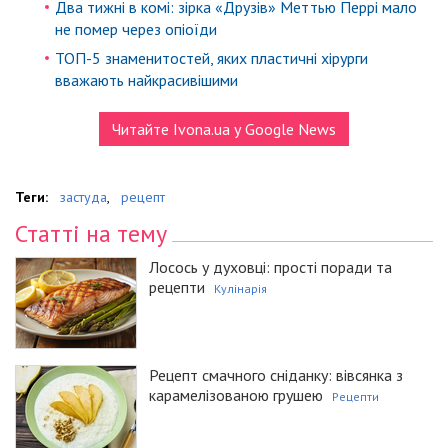
Два тижні в комі: зірка «Друзів» Меттью Перрі мало
не помер через опіоїди
ТОП-5 знаменитостей, яких пластичні хірурги
вважають найкрасивішими
Читайте Ivona.ua у Google News
Теги:
застуда
,
рецепт
Статті на тему
Лосось у духовці: прості поради та
рецепти
Кулінарія
Рецепт смачного сніданку: вівсянка з
карамелізованою грушею
Рецепти