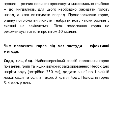
процес – розчин повинен проникнути максимально глибоко
– до мигдаликів, для цього необхідно закидати голову
назад, а язик витягувати вперед. Прополоскавши горло,
рідину потрібно виплюнути і набрати нову - поки розчин у
склянці не закінчиться. Після полоскання горла не
рекомендується їсти протягом 30 хвилин.
Чим полоскати горло під час застуди – ефективні
методи:
Сода, сіль, йод.
Найпоширеніший спосіб полоскати горло
при ангіні, грипі та інших вірусних захворюваннях. Необхідно
нагріти воду (потрібно 250 мл), додати в неї по 1 чайній
ложці соди та солі, а також 3 краплі йоду. Полощіть горло
3-4 десь у день.