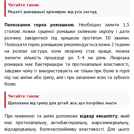
Читайте також:
Рецепт домашньої хріновухи: від усіх застуд
Полоскання горла ромашкою.
Необхідно залити 1,5
столові ложки сушеної ромашки склянкою окропу і дати
розчину заваритися під кришкою протягом 30 хвилин.
Полоскати горло ромашкою рекомендується кожні 2 години
на розпал застуди, коли хворому стає краще, можна
знизити кількість процедур до 3-4 на день. Лікарська
ромашка має бактерицидні та протизапальні властивості,
завдяки чому її використовують не тільки при болю в горлі
під час ангіни або грипу, але і при запаленні ясен та зубного
болю.
Читайте також:
Щеплення від грипу для дітей: все, що потрібно знати
При пневмонії та ангіні допоможе
відвар евкаліпту
, який
має протизапальну, антибактеріальну, жарознижувальну,
відхаркувальну, болезаспокійливу властивості. Для цього