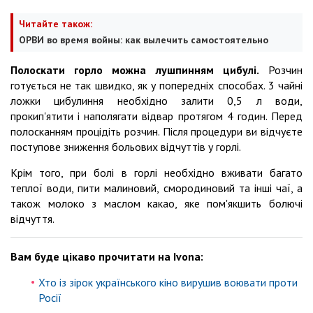
Читайте також:
ОРВИ во время войны: как вылечить самостоятельно
Полоскати горло можна лушпинням цибулі.
Розчин
готується не так швидко, як у попередніх способах. 3 чайні
ложки цибулиння необхідно залити 0,5 л води,
прокип'ятити і наполягати відвар протягом 4 годин. Перед
полосканням процідіть розчин. Після процедури ви відчуєте
поступове зниження больових відчуттів у горлі.
Крім того, при болі в горлі необхідно вживати багато
теплої води, пити малиновий, смородиновий та інші чаї, а
також молоко з маслом какао, яке пом'якшить болючі
відчуття.
Вам буде цікаво прочитати на Ivona:
Хто із зірок українського кіно вирушив воювати проти
Росії