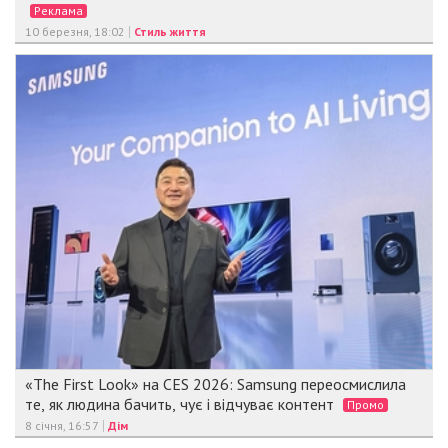
Реклама
10 березня, 18:02
Стиль життя
«The First Look» на CES 2026: Samsung переосмислила
те, як людина бачить, чує і відчуває контент
Промо
8 січня, 16:57
Дім