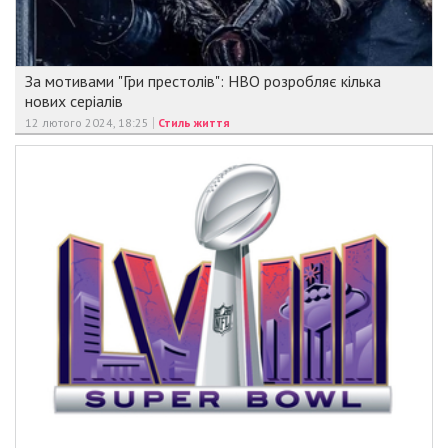
За мотивами "Гри престолів": HBO розробляє кілька
нових серіалів
12 лютого 2024, 18:25
Стиль життя