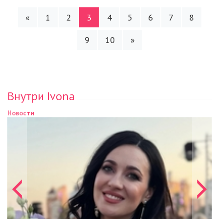
«
1
2
3
4
5
6
7
8
9
10
»
Внутри Ivona
Новости