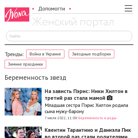
Допомогти
И
Тренды:
Война в Украине
Звёздные подборки
Зимние праздники
Беременность звезд
На зависть Пэрис: Ники Хилтон в
третий раз стала мамой
Младшая сестра Пэрис Хилтон родила
сына мужу-барону
7 июля 2022, 11:00
Беременность и роды
Квентин Тарантино и Даниэла Пик
во второй раз стали родителями