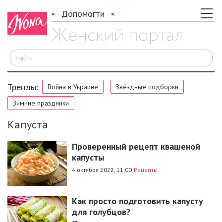
Допомогти
И
Тренды:
Война в Украине
Звёздные подборки
Зимние праздники
Капуста
Проверенный рецепт квашеной
капусты
4 октября 2022, 11:00
Рецепты
Как просто подготовить капусту
для голубцов?