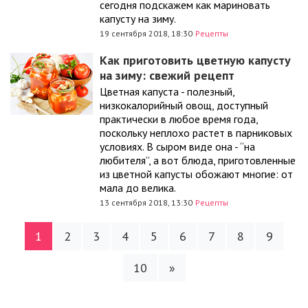
сегодня подскажем как мариновать
капусту на зиму.
19 сентября 2018, 18:30
Рецепты
Как приготовить цветную капусту
на зиму: свежий рецепт
Цветная капуста - полезный,
низкокалорийный овощ, доступный
практически в любое время года,
поскольку неплохо растет в парниковых
условиях. В сыром виде она - “на
любителя”, а вот блюда, приготовленные
из цветной капусты обожают многие: от
мала до велика.
13 сентября 2018, 13:30
Рецепты
1
2
3
4
5
6
7
8
9
10
»