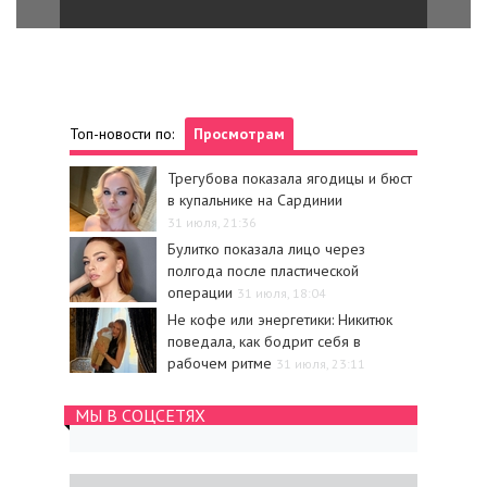
Топ-новости по:
Просмотрам
Трегубова показала ягодицы и бюст
в купальнике на Сардинии
31 июля, 21:36
Булитко показала лицо через
полгода после пластической
операции
31 июля, 18:04
Не кофе или энергетики: Никитюк
поведала, как бодрит себя в
рабочем ритме
31 июля, 23:11
МЫ В СОЦСЕТЯХ