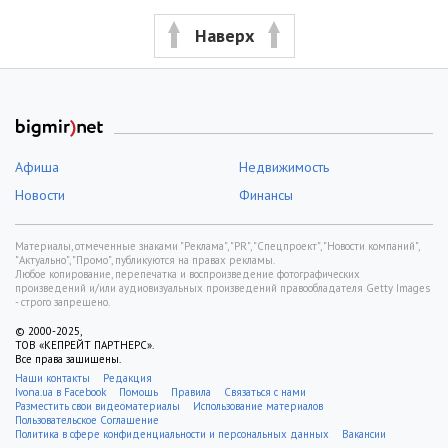
Наверх
Афиша
Недвижимость
Новости
Финансы
Материалы, отмеченные знаками "Реклама", "PR", "Спецпроект", "Новости компаний",
"Актуально", "Промо", публикуются на правах рекламы.
Любое копирование, перепечатка и воспроизведение фотографических
произведений и/или аудиовизуальных произведений правообладателя Getty Images
- строго запрещено.
© 2000-2025,
ТОВ «КЕПРЕЙТ ПАРТНЕРС».
Все права защищены.
Наши контакты
Редакция
Ivona.ua в Facebook
Помощь
Правила
Связаться с нами
Разместить свои видеоматериалы
Использование материалов
Пользовательское Соглашение
Политика в сфере конфиденциальности и персональных данных
Вакансии