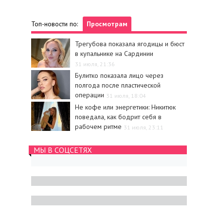
Топ-новости по:
Просмотрам
Трегубова показала ягодицы и бюст
в купальнике на Сардинии
31 июля, 21:36
Булитко показала лицо через
полгода после пластической
операции
31 июля, 18:04
Не кофе или энергетики: Никитюк
поведала, как бодрит себя в
рабочем ритме
31 июля, 23:11
МЫ В СОЦСЕТЯХ