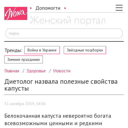
Допомогти
И
Тренды:
Война в Украине
Звёздные подборки
Зимние праздники
Главная
Здоровье
Новости
Диетолог назвала полезные свойства
капусты
31 октября 2019, 14:56
Белокочанная капуста невероятно богата
всевозможными ценными и редкими