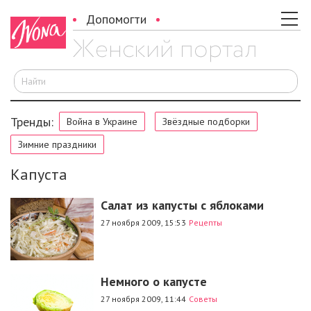
Допомогти
И
Тренды:
Война в Украине
Звёздные подборки
Зимние праздники
Капуста
Салат из капусты с яблоками
27 ноября 2009, 15:53
Рецепты
Немного о капусте
27 ноября 2009, 11:44
Советы