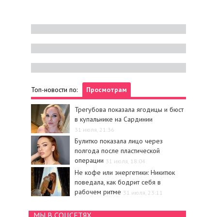
Топ-новости по:
Просмотрам
Трегубова показала ягодицы и бюст
в купальнике на Сардинии
31 июля, 21:36
Булитко показала лицо через
полгода после пластической
операции
31 июля, 18:04
Не кофе или энергетики: Никитюк
поведала, как бодрит себя в
рабочем ритме
31 июля, 23:11
МЫ В СОЦСЕТЯХ