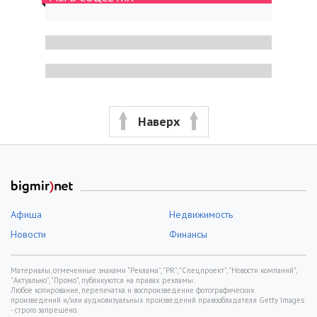
Наверх
Афиша
Недвижимость
Новости
Финансы
Материалы, отмеченные знаками "Реклама", "PR", "Спецпроект", "Новости компаний",
"Актуально", "Промо", публикуются на правах рекламы.
Любое копирование, перепечатка и воспроизведение фотографических
произведений и/или аудиовизуальных произведений правообладателя Getty Images
- строго запрещено.