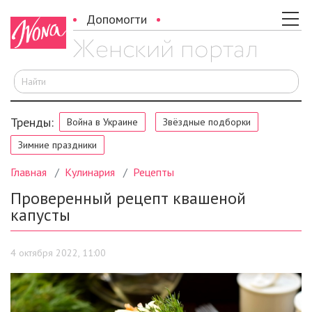
Допомогти
И
Тренды:
Война в Украине
Звёздные подборки
Зимние праздники
Главная
Кулинария
Рецепты
Проверенный рецепт квашеной
капусты
4 октября 2022, 11:00