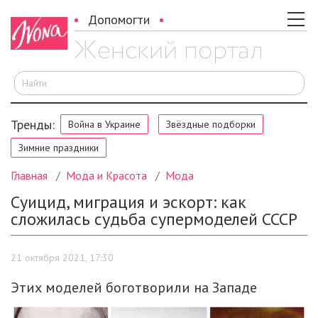
Допомогти
И
Тренды:
Война в Украине
Звёздные подборки
Зимние праздники
Главная
Мода и Красота
Мода
Суицид, миграция и эскорт: как
сложилась судьба супермоделей СССР
21 октября 2021, 17:30
Этих моделей боготворили на Западе