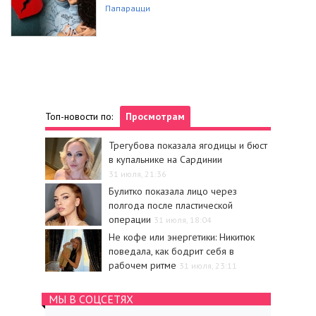
Папарацци
Топ-новости по:
Просмотрам
Трегубова показала ягодицы и бюст
в купальнике на Сардинии
31 июля, 21:36
Булитко показала лицо через
полгода после пластической
операции
31 июля, 18:04
Не кофе или энергетики: Никитюк
поведала, как бодрит себя в
рабочем ритме
31 июля, 23:11
МЫ В СОЦСЕТЯХ