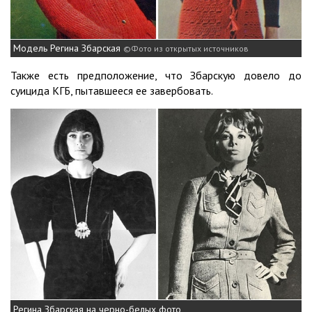
Модель Регина Збарская
Фото из открытых источников
Также есть предположение, что Збарскую довело до
суицида КГБ, пытавшееся ее завербовать.
Регина Збарская на черно-белых фото