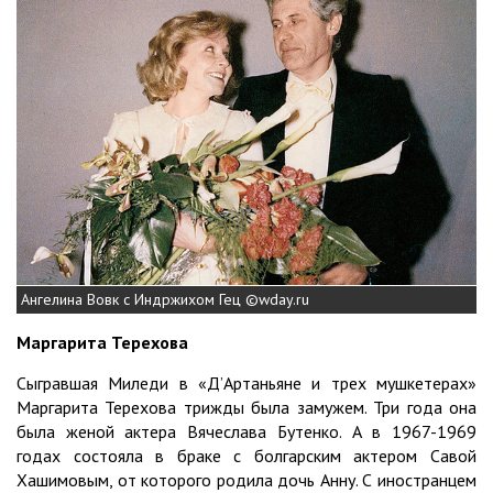
Ангелина Вовк с Индржихом Гец ©wday.ru
Маргарита Терехова
Сыгравшая Миледи в «Д’Артаньяне и трех мушкетерах»
Маргарита Терехова трижды была замужем. Три года она
была женой актера Вячеслава Бутенко. А в 1967-1969
годах состояла в браке с болгарским актером Савой
Хашимовым, от которого родила дочь Анну. С иностранцем