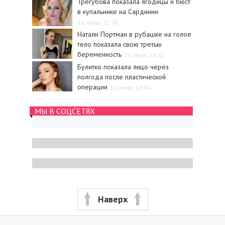
Трегубова показала ягодицы и бюст
в купальнике на Сардинии
31 июля, 21:36
Натали Портман в рубашке на голое
тело показала свою третью
беременность
29 июля, 20:32
Булитко показала лицо через
полгода после пластической
операции
31 июля, 18:04
МЫ В СОЦСЕТЯХ
Наверх