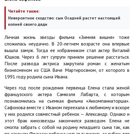
Читайте также:
Невероятное сходство: сын Осадчей растет настоящей
копией своего дяди
Личная жизнь звезды фильма «Зимняя вишня» тоже
сложилась неудачно. В 20-летнем возрасте она впервые
вышла замуж. Тогда ее избранником стал актер Виталий
Юшков. Через 6 лет супруги приняли решение расстаться.
После развода актриса закрутила роман с женатым
бизнесменом из США Ваче Мартиросяном, от которого в
1991 году родила сына Ивана.
Через год после рождения первенца Елена стала женой
французского актера Самюэля Лабарта, с которым
познакомилась на съемках фильма «Аккомпаниаторша».
Сафонова вместе с Иваном переехала к любимому и вскоре
у них родился совместный ребенок — Александр. Однако и
этот брак кинозвезды закончился разводом. Елена не
смогла забрать с собой на родину младшего сына так, как
по законам Франции ребенка нельзя вывозить за рубеж для