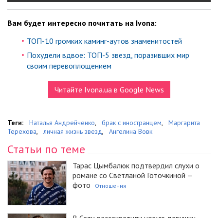
Вам будет интересно почитать на Ivona:
ТОП-10 громких каминг-аутов знаменитостей
Похудели вдвое: ТОП-5 звезд, поразивших мир
своим перевоплощением
Читайте Ivona.ua в Google News
Теги:
Наталья Андрейченко
,
брак с иностранцем
,
Маргарита
Терехова
,
личная жизнь звезд
,
Ангелина Вовк
Статьи по теме
Тарас Цымбалюк подтвердил слухи о
романе со Светланой Готочкиной —
фото
Отношения
В Сети рассекретили новую девушку