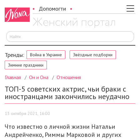
Допомогти
И
Тренды:
Война в Украине
Звёздные подборки
Зимние праздники
Главная
Он и Она
Отношения
ТОП-5 советских актрис, чьи браки с
иностранцами закончились неудачно
13 октября 2021, 16:00
Что известно о личной жизни Натальи
Андрейченко, Риммы Марковой и других