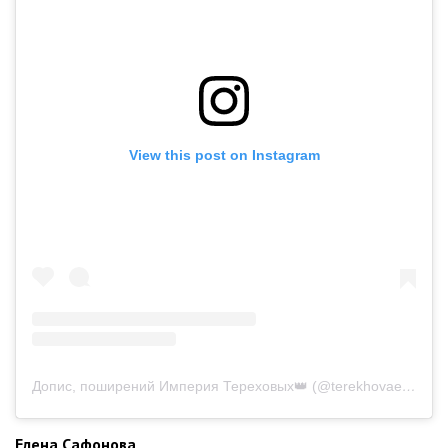
View this post on Instagram
Допис, поширений Империя Тереховых👑 (@terekhovaempire)
Елена Сафонова