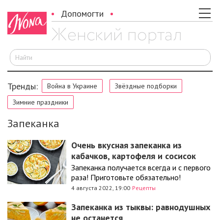
Допомогти
И
Тренды:
Война в Украине
Звёздные подборки
Зимние праздники
Запеканка
Очень вкусная запеканка из
кабачков, картофеля и сосисок
Запеканка получается всегда и с первого
раза! Приготовьте обязательно!
4 августа 2022, 19:00
Рецепты
Запеканка из тыквы: равнодушных
не останется