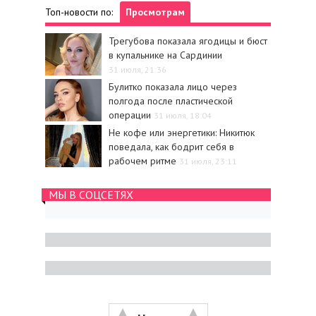
Топ-новости по:
Просмотрам
Трегубова показала ягодицы и бюст
в купальнике на Сардинии
31 июля, 21:36
Булитко показала лицо через
полгода после пластической
операции
31 июля, 18:04
Не кофе или энергетики: Никитюк
поведала, как бодрит себя в
рабочем ритме
31 июля, 23:11
МЫ В СОЦСЕТЯХ