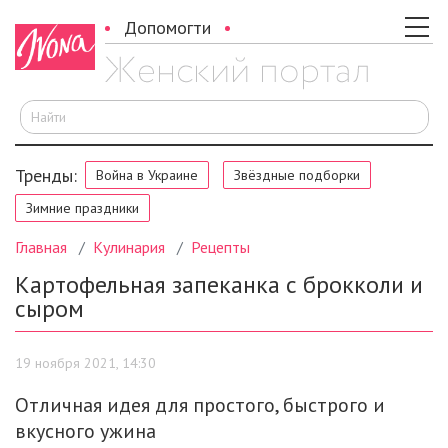
Допомогти
И
Тренды:
Война в Украине
Звёздные подборки
Зимние праздники
Главная
Кулинария
Рецепты
Картофельная запеканка с брокколи и
сыром
19 ноября 2021, 14:30
Отличная идея для простого, быстрого и
вкусного ужина