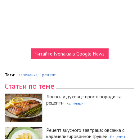
Читайте Ivona.ua в Google News
Теги:
запеканка
,
рецепт
Статьи по теме
Лосось у духовці: прості поради та
рецепти
Кулинария
Рецепт вкусного завтрака: овсянка с
карамелизированной грушей
Рецепты