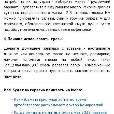
потреблять их по утрам - выберите менее “трудоемкий
вариант“ - добавляйте в еду льняное масло. Рекомендуемая
суточная порция льняного масла - 2-3 столовые ложки. Им
можно приправлять салаты, супы и горячие блюда. А для
отличного, обогащенного клетчаткой смузи лучше всего
подойдут семена льна, размолотые в кофемолке.
6.
Почаще использовать травы
Делайте домашние заправки с травами - настаивайте
льняное или конопляное масло на чесноке, розмарине,
лимоне, используя специи на любой вкус. Такая
“отщелачивающяя“ смесь делается легко - измельченные
специи и травы просто нужно залить маслом и настоять
пару дней.
Вам будет интересно почитать на Ivona:
Как избежать приступов астмы во время
артобстрелов: рассказывает доктор Комаровский
Когда ожидать магнитные бури в мае 2022: названы