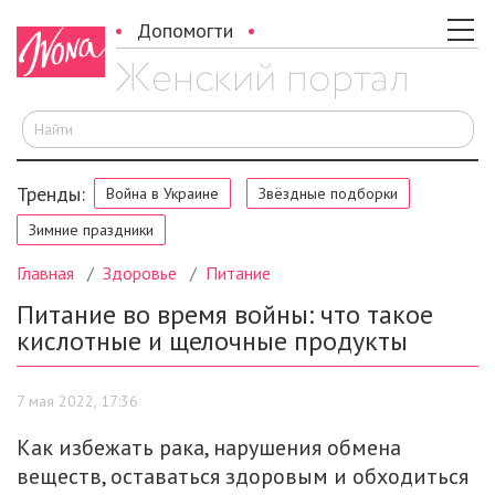
Допомогти
И
Тренды:
Война в Украине
Звёздные подборки
Зимние праздники
Главная
Здоровье
Питание
Питание во время войны: что такое
кислотные и щелочные продукты
7 мая 2022, 17:36
Как избежать рака, нарушения обмена
веществ, оставаться здоровым и обходиться