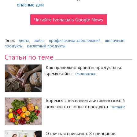
опасные дни
Читайте Ivona.ua в Google News
Теги:
диета
,
война
,
профилактика заболеваний
,
щелочные
продукты
,
кислотные продукты
Статьи по теме
Как правильно хранить продукты во
время войны
Стиль жизни
Боремся с весенним авитаминозом: 3
полезных сезонных продукта
Питание
Отличная привычка: 8 принципов