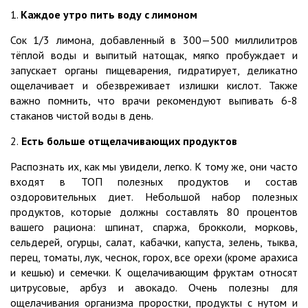
1.
Каждое утро пить воду с лимоном
Сок 1/3 лимона, добавленный в 300—500 миллилитров
тёплой воды и выпитый натощак, мягко пробуждает и
запускает органы пищеварения, гидратирует, деликатно
ощелачивает и обезвреживает излишки кислот. Также
важно помнить, что врачи рекомендуют выпивать 6-8
стаканов чистой воды в день.
2.
Есть больше отщелачивающих продуктов
Распознать их, как мы увидели, легко. К тому же, они часто
входят в ТОП полезных продуктов и состав
оздоровительных диет. Небольшой набор полезных
продуктов, которые должны составлять 80 процентов
вашего рациона: шпинат, спаржа, брокколи, морковь,
сельдерей, огурцы, салат, кабачки, капуста, зелень, тыква,
перец, томаты, лук, чеснок, горох, все орехи (кроме арахиса
и кешью) и семечки. К ощелачивающим фруктам относят
цитрусовые, арбуз и авокадо. Очень полезны для
ощелачивания организма проростки, продукты с нутом и