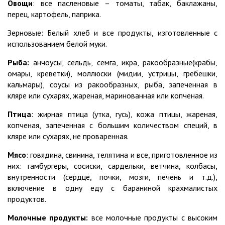
Овощи
: все пасленовые – томаты, табак, баклажаны,
перец, картофель, паприка.
Зерновые: Белый хлеб и все продукты, изготовленные с
использованием белой муки.
Рыба:
анчоусы, сельдь, семга, икра, ракообразные(крабы,
омары, креветки), моллюски (мидии, устрицы, гребешки,
кальмары), соусы из ракообразных, рыба, запеченная в
кляре или сухарях, жареная, маринованная или копченая.
Птица
: жирная птица (утка, гусь), кожа птицы, жареная,
копченая, запеченная с большим количеством специй, в
кляре или сухарях, не проваренная.
Мясо
: говядина, свинина, телятина и все, приготовленное из
них: гамбургеры, сосиски, сардельки, ветчина, колбасы,
внутренности (сердце, почки, мозги, печень и т.д.),
включение в одну еду с бараниной крахмалистых
продуктов.
Молочные продукты:
все молочные продукты с высоким