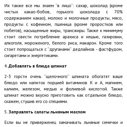
Их также все мы знаем “в лицо“: сахар, шоколад (кроме
чистых какао-бобов, горького шоколада с 70%
содержанием какао), молоко и молочные продукты, мясо,
продукты с кофеином, пшеница (кроме проростков или
побегов), насыщенные жиры, трансжиры. Также к минимуму
стоит свести потребление арахиса и кешью, газировки,
алкоголя, мороженого, белого риса, макарон. Кроме того
стоит попрощаться с “друганами“ дедлайнов - фастфудом,
сигаретами и энергетиками.
4.
Добавлять в блюда шпинат
2-3 горсти очень “щелочного“ шпината обогатят ваше
блюдо или напиток порцией витаминов К и А, магнием,
калием, железом, медью и фолиевой кислотой. Также
шпинат можно вкусно приготовить как отдельное блюдо,
скажем, стушив его со специями.
5.
Заправлять салаты льняным маслом
Если вы не приверженец замачивать льняные семечки и