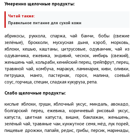
Умеренно щелочные продукты:
Читай также:
Правильное питание для сухой кожи
абрикосы, руккола, спаржа, чай банчи, бобы (свежие
зелёные), брокколи, мускусная дыня, кэроб, морковь,
яблоки, кешью, каштаны, цитрусовые, одуванчик, чай из
одуванчика, ежевика, эндивий, чеснок, имбирь (свежий),
женьшень чай, кольраби, кенийский перец, грейпфрут, перец,
травяной чай, комбуча, маракуя, ламинария, киви, оливки,
петрушка, манго, пастернак, горох, малина, соевый
соус, горчица, специи, сладкая кукуруза, репа.
Слабо щелочные продукты:
кислые яблоки, груши, яблочный уксус, миндаль, авокадо,
болгарский перец, ежевика, коричневый рисовый уксус,
капуста, цветная капуста, вишня, баклажан, женьшень,
зелёный чай, травяные чаи, кунжутное семя, мёд, лук порей,
пищевые дрожжи, папайя, редис, грибы, персик, маринады,