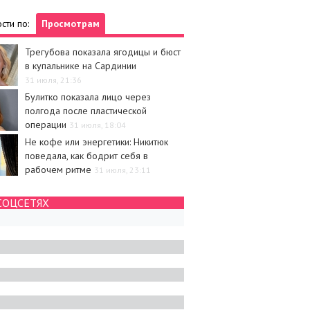
сти по:
Просмотрам
Трегубова показала ягодицы и бюст
в купальнике на Сардинии
31 июля, 21:36
Булитко показала лицо через
полгода после пластической
операции
31 июля, 18:04
Не кофе или энергетики: Никитюк
поведала, как бодрит себя в
рабочем ритме
31 июля, 23:11
СОЦСЕТЯХ