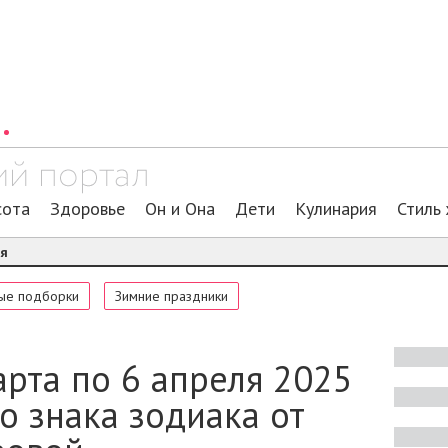
сота
Здоровье
Он и Она
Дети
Кулинария
Стиль
ия
ые подборки
Зимние праздники
арта по 6 апреля 2025
о знака зодиака от