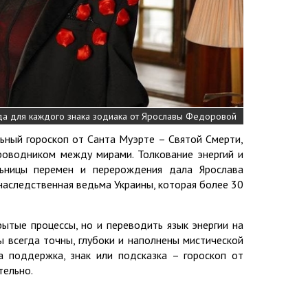
ода для каждого знака зодиака от Ярославы Федоровой
ьный гороскоп от Санта Муэрте – Святой Смерти,
оводником между мирами. Толкование энергий и
льницы перемен и перерождения дала Ярослава
наследственная ведьма Украины, которая более 30
рытые процессы, но и переводить язык энергии на
ы всегда точны, глубоки и наполнены мистической
 поддержка, знак или подсказка – гороскоп от
тельно.