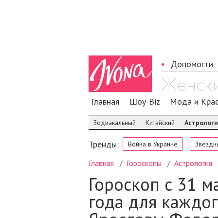
Допомогти
Главная
Шоу-Biz
Мода и Кра
Зодиакальный
Китайский
Астролог
Тренды:
Война в Украине
Звёздн
Главная
Гороскопы
Астрология
Гороскоп с 31 м
года для каждог