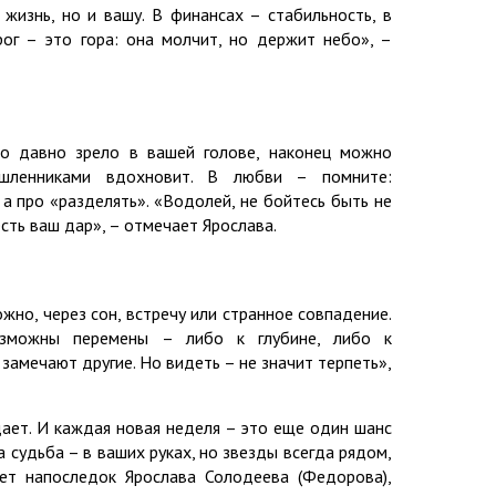
жизнь, но и вашу. В финансах – стабильность, в
рог – это гора: она молчит, но держит небо», –
то давно зрело в вашей голове, наконец можно
шленниками вдохновит. В любви – помните:
 а про «разделять». «Водолей, не бойтесь быть не
есть ваш дар», – отмечает Ярослава.
жно, через сон, встречу или странное совпадение.
озможны перемены – либо к глубине, либо к
 замечают другие. Но видеть – не значит терпеть»,
ает. И каждая новая неделя – это еще один шанс
а судьба – в ваших руках, но звезды всегда рядом,
ет напоследок Ярослава Солодеева (Федорова),