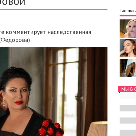
ровой
Топ-ново
те комментирует наследственная
(Федорова)
МЫ В 