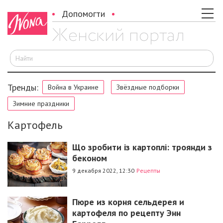
Допомогти
И
Тренды:
Война в Украине
Звёздные подборки
Зимние праздники
Картофель
Що зробити із картоплі: троянди з
беконом
9 декабря 2022, 12:30
Рецепты
Пюре из корня сельдерея и
картофеля по рецепту Энн