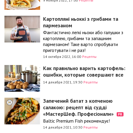
9 ноября 2022, 17:00
Рецепты
Картопляні ньоккі з грибами та
пармезаном
Фантастично легкі ньоки або галушки з
картоплею, грибами та запашним
пармезаном! Таке варто спробувати
приготувати і не раз!
14 октября 2022, 16:00
Рецепты
Как правильно варить картофель:
ошибки, которые совершают все
14 декабря 2021, 19:30
Рецепты
Запечений батат з копченою
салакою: рецепт від судді
«МастерШеф. Професіонали»
PR
Baltic Premium Fish рекомендує!
14 декабря 2021, 10:30
Рецепты