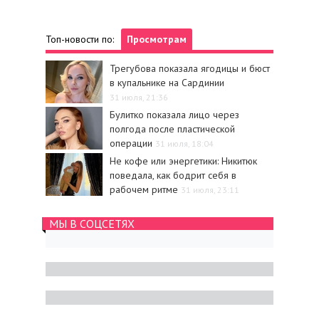
Топ-новости по:
Просмотрам
Трегубова показала ягодицы и бюст
в купальнике на Сардинии
31 июля, 21:36
Булитко показала лицо через
полгода после пластической
операции
31 июля, 18:04
Не кофе или энергетики: Никитюк
поведала, как бодрит себя в
рабочем ритме
31 июля, 23:11
МЫ В СОЦСЕТЯХ