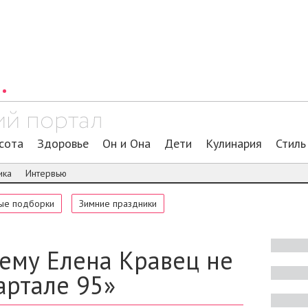
сота
Здоровье
Он и Она
Дети
Кулинария
Стиль
ика
Интервью
ые подборки
Зимние праздники
чему Елена Кравец не
артале 95»