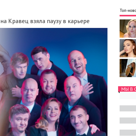
Топ-ново
на Кравец взяла паузу в карьере
МЫ В 