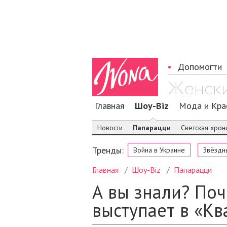
Допомогти
Главная
Шоу-Biz
Мода и Кра
Новости
Папарацци
Светская хрон
Тренды:
Война в Украине
Звёздн
Главная
Шоу-Biz
Папарацци
А вы знали? По
выступает в «Кв