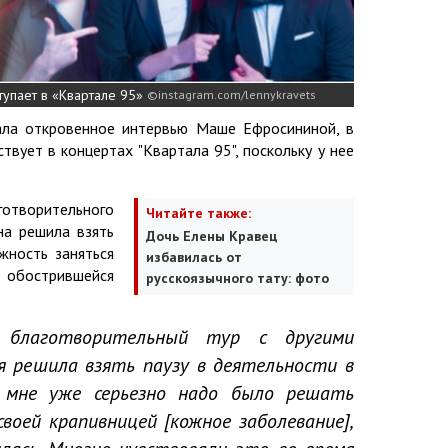
тупает в «Квартале 95»
instagram.com/lennykravets
ала откровенное интервью Маше Ефросининой, в
твует в концертах "Квартала 95", поскольку у нее
готворительного
Читайте также:
на решила взять
Дочь Елены Кравец
жность заняться
избавилась от
 обострившейся
русскоязычного тату: фото
 благотворительный тур с другими
я решила взять паузу в деятельности в
о мне уже серьезно надо было решать
своей крапивницей [кожное заболевание],