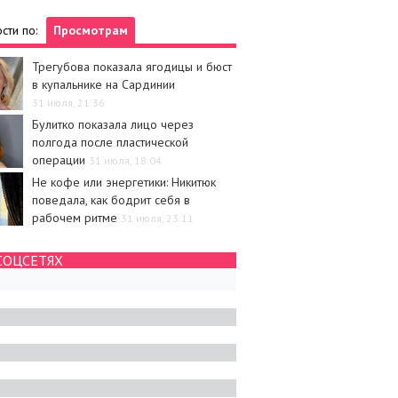
сти по:
Просмотрам
Трегубова показала ягодицы и бюст
в купальнике на Сардинии
31 июля, 21:36
Булитко показала лицо через
полгода после пластической
операции
31 июля, 18:04
Не кофе или энергетики: Никитюк
поведала, как бодрит себя в
рабочем ритме
31 июля, 23:11
СОЦСЕТЯХ