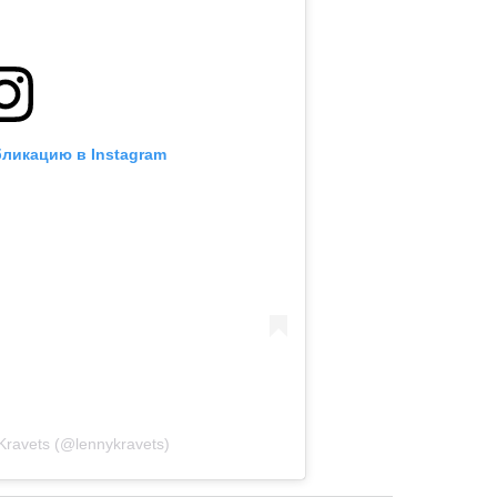
бликацию в Instagram
Kravets (@lennykravets)