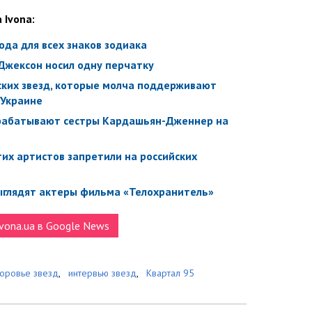
 Ivona:
ода для всех знаков зодиака
Джексон носил одну перчатку
ских звезд, которые молча поддерживают
 Украине
зарабатывают сестры Кардашьян-Дженнер на
тих артистов запретили на российских
 выглядят актеры фильма «Телохранитель»
vona.ua в Google News
оровье звезд
,
интервью звезд
,
Квартал 95