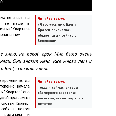
ма не знает, на
Читайте также:
ся ее пауза в
«Я горжусь им»: Елена
исы из "Квартала
Кравец призналась,
 пониманием:
общается ли сейчас с
Зеленским
не знаю, на какой срок. Мне было очень
оняли. Они знают меня уже много лет и
одит", - сказала Елена.
о времени, когда
Читайте также:
степенно начала
Тогда и сейчас: актеры
 в "Квартал" она
«Вечернего квартала»
дущей программы
показали, как выглядели в
о словам Кравец,
детстве
 себя в новом
 придумала и