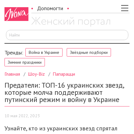
Допомогти
И
Тренды:
Война в Украине
Звёздные подборки
Зимние праздники
Главная
Шоу-Biz
Папарацци
Предатели: ТОП-16 украинских звезд,
которые молча поддерживают
путинский режим и войну в Украине
10 мая 2022, 20:23
Узнайте, кто из украинских звезд спрятал