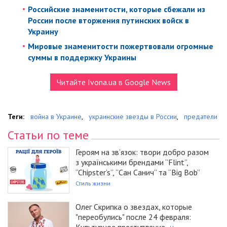
Российские знаменитости, которые сбежали из
России после вторжения путинских войск в
Украину
Мировые знаменитости пожертвовали огромные
суммы в поддержку Украины
Читайте Ivona.ua в Google News
Теги:
война в Украине
,
украинские звезды в России
,
предатели
Статьи по теме
Героям на зв’язок: твори добро разом
з українськими брендами “Flint”,
“Chipster’s”, “Сан Санич” та “Big Bob”
Стиль жизни
Олег Скрипка о звездах, которые
"переобулись" после 24 февраля:
Культурное преступление