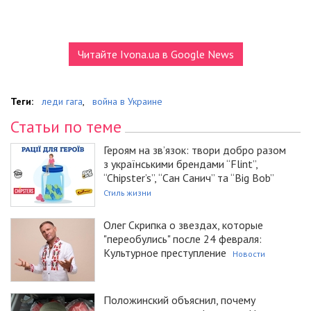
Читайте Ivona.ua в Google News
Теги:
леди гага
,
война в Украине
Статьи по теме
Героям на зв’язок: твори добро разом
з українськими брендами “Flint”,
“Chipster’s”, “Сан Санич” та “Big Bob”
Стиль жизни
Олег Скрипка о звездах, которые
"переобулись" после 24 февраля:
Культурное преступление
Новости
Положинский объяснил, почему