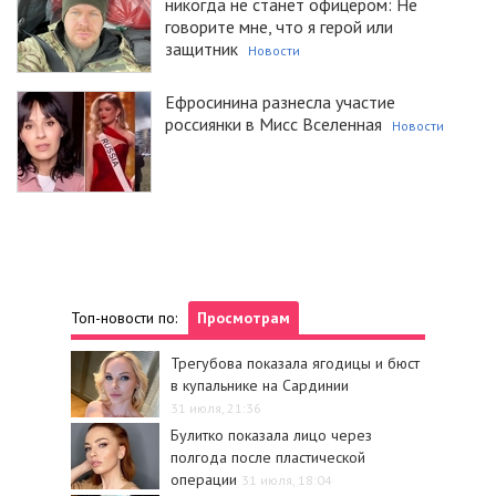
никогда не станет офицером: Не
говорите мне, что я герой или
защитник
Новости
Ефросинина разнесла участие
россиянки в Мисс Вселенная
Новости
Топ-новости по:
Просмотрам
Трегубова показала ягодицы и бюст
в купальнике на Сардинии
31 июля, 21:36
Булитко показала лицо через
полгода после пластической
операции
31 июля, 18:04