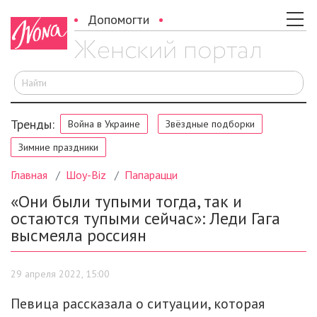
Допомогти
И
Тренды:
Война в Украине
Звёздные подборки
Зимние праздники
Главная
Шоу-Biz
Папарацци
«Они были тупыми тогда, так и
остаются тупыми сейчас»: Леди Гага
высмеяла россиян
29 апреля 2022, 15:00
Певица рассказала о ситуации, которая