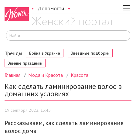
Допомогти
И
Тренды:
Война в Украине
Звёздные подборки
Зимние праздники
Главная
Мода и Красота
Красота
Как сделать ламинирование волос в
домашних условиях
19 сентября 2022, 13:45
Рассказываем, как сделать ламинирование
волос дома