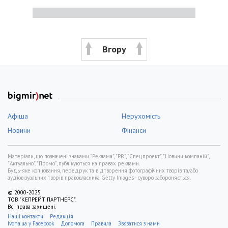
Вгору
Афіша
Нерухомість
Новини
Фінанси
Матеріали, що позначені знаками "Реклама", "PR", "Спецпроект", "Новини компаній",
"Актуально", "Промо", публікуються на правах реклами.
Будь-яке копіювання, передрук та відтворення фотографічних творів та/або
аудіовізуальних творів правовласника Getty Images - суворо забороняється.
© 2000-2025
ТОВ "КЕПРЕЙТ ПАРТНЕРС".
Всі права захищені.
Наші контакти
Редакція
Ivona.ua у Facebook
Допомога
Правила
Звязатися з нами