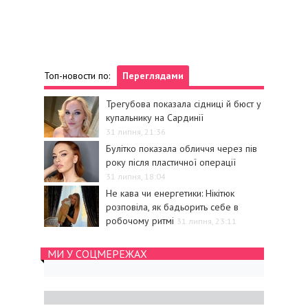
Топ-новости по:
Переглядами
Трегубова показала сідниці й бюст у
купальнику на Сардинії
31 липня, 21:36
Булітко показала обличчя через пів
року після пластичної операції
31 липня, 18:04
Не кава чи енергетики: Нікітюк
розповіла, як бадьорить себе в
робочому ритмі
31 липня, 23:11
МИ У СОЦМЕРЕЖАХ