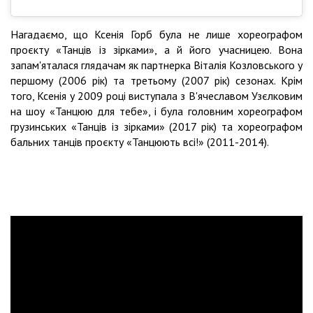
Нагадаємо, що Ксенія Горб була не лише хореографом
проєкту «Танців із зірками», а й його учасницею. Вона
запам'яталася глядачам як партнерка Віталія Козловського у
першому (2006 рік) та третьому (2007 рік) сезонах. Крім
того, Ксенія у 2009 році виступала з В'ячеславом Узєлковим
на шоу «Танцюю для тебе», і була головним хореографом
грузинських «Танців із зірками» (2017 рік) та хореографом
бальних танців проєкту «Танцюють всі!» (2011-2014).