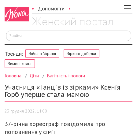
Допомогти
Ш
Тренди:
Війна в Україні
Зіркові добірки
Зимові свята
Головна
Діти
Вагітність і пологи
Учасниця «Танців із зірками» Ксенія
Горб уперше стала мамою
23 грудня 2022, 11:00
37-річна хореограф повідомила про
поповнення у сім'ї