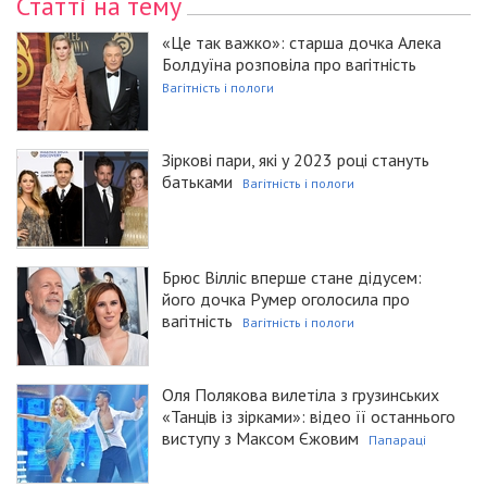
Статті на тему
«Це так важко»: старша дочка Алека
Болдуїна розповіла про вагітність
Вагітність і пологи
Зіркові пари, які у 2023 році стануть
батьками
Вагітність і пологи
Брюс Вілліс вперше стане дідусем:
його дочка Румер оголосила про
вагітність
Вагітність і пологи
Оля Полякова вилетіла з грузинських
«Танців із зірками»: відео її останнього
виступу з Максом Єжовим
Папараці