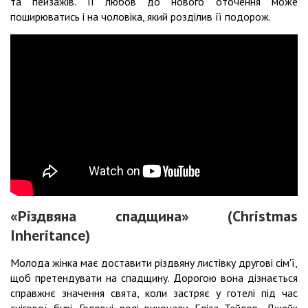
та пейзажів. Її любов до нового оточення може
поширюватись і на чоловіка, який розділив її подорож.
«Різдвяна спадщина» (Christmas
Inheritance)
Молода жінка має доставити різдвяну листівку другові сім'ї,
щоб претендувати на спадщину. Дорогою вона дізнається
справжнє значення свята, коли застряє у готелі під час
снігової бурі. Головні ролі виконали Еліза Тейлор, Джейк