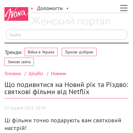
Допомогти
Ш
Тренди:
Війна в Україні
Зіркові добірки
Зимові свята
Головна
Шоубіз
Новини
Що подивитися на Новий рік та Різдво:
святкові фільми від Netflix
22 грудня 2022, 11:30
Ці фільми точно подарують вам святковий
настрій!