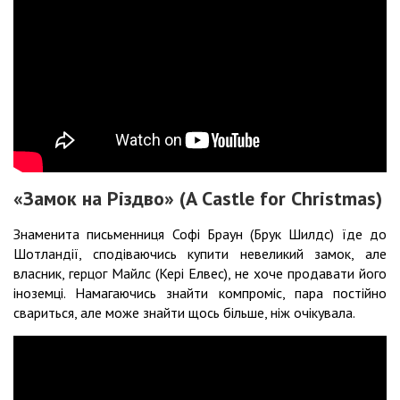
«Замок на Різдво» (A Castle for Christmas)
Знаменита письменниця Софі Браун (Брук Шилдс) їде до
Шотландії, сподіваючись купити невеликий замок, але
власник, герцог Майлс (Кері Елвес), не хоче продавати його
іноземці. Намагаючись знайти компроміс, пара постійно
свариться, але може знайти щось більше, ніж очікувала.