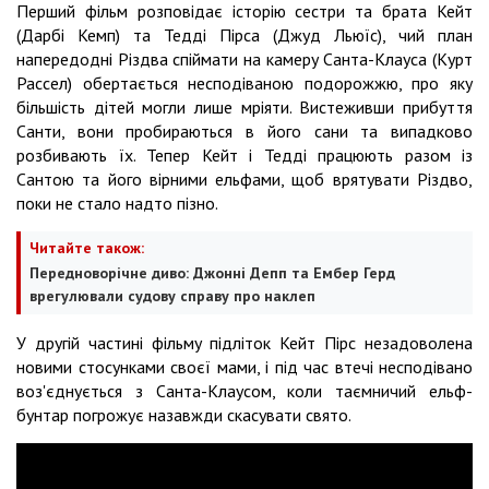
Перший фільм розповідає історію сестри та брата Кейт
(Дарбі Кемп) та Тедді Пірса (Джуд Льюїс), чий план
напередодні Різдва спіймати на камеру Санта-Клауса (Курт
Рассел) обертається несподіваною подорожжю, про яку
більшість дітей могли лише мріяти. Вистеживши прибуття
Санти, вони пробираються в його сани та випадково
розбивають їх. Тепер Кейт і Тедді працюють разом із
Сантою та його вірними ельфами, щоб врятувати Різдво,
поки не стало надто пізно.
Читайте також:
Передноворічне диво: Джонні Депп та Ембер Герд
врегулювали судову справу про наклеп
У другій частині фільму підліток Кейт Пірс незадоволена
новими стосунками своєї мами, і під час втечі несподівано
воз'єднується з Санта-Клаусом, коли таємничий ельф-
бунтар погрожує назавжди скасувати свято.