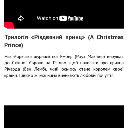
Трилогія «Різдвяний принц» (A Christmas
Prince)
Нью-йоркська журналістка Ембер (Роуз МакІвер) вирушає
до Східної Європи на Різдво, щоб написати про принца
Річарда (Бен Лемб), який ось-ось стане королем своєї
країни. І звісно ж, між ними виникають любовні почуття.