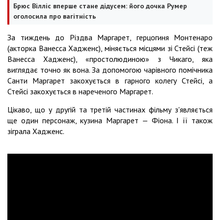
Брюс Вілліс вперше стане дідусем: його дочка Румер
оголосила про вагітність
За тиждень до Різдва Маргарет, герцогиня Монтенаро
(акторка Ванесса Хадженс), міняється місцями зі Стейсі (теж
Ванесса Хадженс), «простолюдиною» з Чикаго, яка
виглядає точно як вона. За допомогою чарівного помічника
Санти Маргарет закохується в гарного колегу Стейсі, а
Стейсі закохується в нареченого Маргарет.
Цікаво, що у другій та третій частинах фільму з'являється
ще один персонаж, кузина Маргарет — Фіона. І її також
зіграла Хадженс.