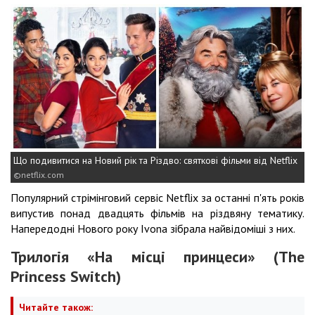
Що подивитися на Новий рік та Різдво: святкові фільми від Netflix
netflix.com
Популярний стрімінговий сервіс Netflix за останні п'ять років
випустив понад двадцять фільмів на різдвяну тематику.
Напередодні Нового року Ivona зібрала найвідоміші з них.
Трилогія «На місці принцеси» (The
Princess Switch)
Читайте також: