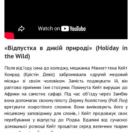
«Відпустка в дикій природі» (Holiday in
the Wild)
Після від'їзду сина до коледжу, мешканка Манхеттена Кейт
Конрад (Крістін Девіс) забронювала «другий медовий
місяць» зі своїм чоловіком. Замість подякувати їй, він
раптово припиняє їхні стосунки. Покинута Кейт вирушає до
Африки на самотнє сафарі. Під час об'їзду через Замбію
вона допомагає своєму пілоту Дереку Холлістону (Роб Лоу)
врятувати осиротілого слоненя. Вони виліковують його у
місцевому заповіднику для слонів, і Кейт продовжує своє
перебування у відпустці до Різдва. Вдалині від сучасної
домашньої розкоші Кейт процвітає серед величних тварин