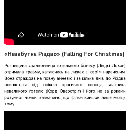
«Незабутнє Різдво» (Falling For Christmas)
Розпещена спадкоємиця готельного бізнесу (Ліндсі Лохан)
отримала травму, катаючись на лижах зі своїм нареченим.
Вона страждає на повну амнезію і за кілька днів до Різдва
опиняється під опікою красивого хлопця, власника
невеликого готелю (Корд Оверстріт) і його не за роками
розумної дочки. Зазначимо, що фільм вийшов лише місяць
тому.