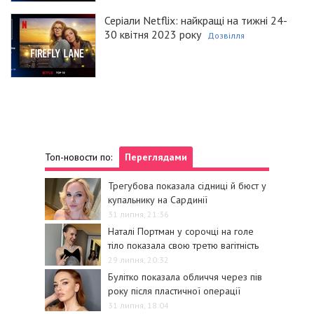
Серіали Netflix: найкращі на тижні 24-
30 квітня 2023 року
Дозвілля
Топ-новости по:
Переглядами
Трегубова показала сідниці й бюст у
купальнику на Сардинії
31 липня, 21:36
Наталі Портман у сорочці на голе
тіло показала свою третю вагітність
29 липня, 20:32
Булітко показала обличчя через пів
року після пластичної операції
31 липня, 18:04