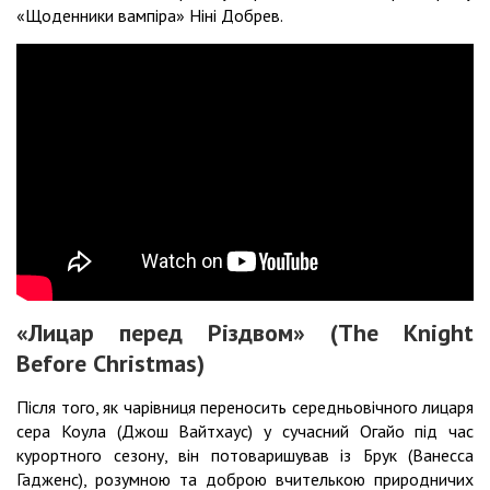
«Щоденники вампіра» Ніні Добрев.
«Лицар перед Різдвом» (The Knight
Before Christmas)
Після того, як чарівниця переносить середньовічного лицаря
сера Коула (Джош Вайтхаус) у сучасний Огайо під час
курортного сезону, він потоваришував із Брук (Ванесса
Гадженс), розумною та доброю вчителькою природничих