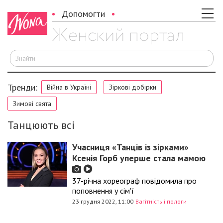
Допомогти
Ш
Тренди:
Війна в Україні
Зіркові добірки
Зимові свята
Танцюють всі
Учасниця «Танців із зірками»
Ксенія Горб уперше стала мамою
37-річна хореограф повідомила про
поповнення у сім'ї
23 грудня 2022, 11:00
Вагітність і пологи