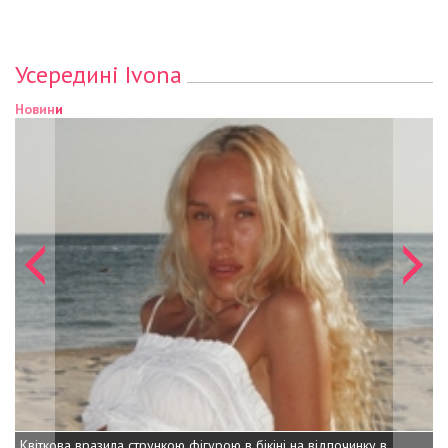
Усередині Ivona
Новини
Квіткова вразила стрункою фігурою в бікіні на відпочинку в