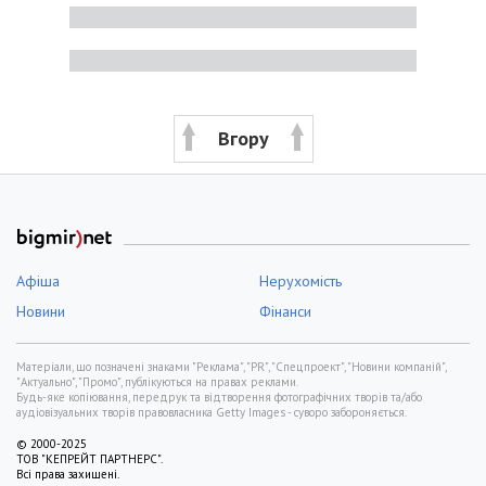
Вгору
Афіша
Нерухомість
Новини
Фінанси
Матеріали, що позначені знаками "Реклама", "PR", "Спецпроект", "Новини компаній",
"Актуально", "Промо", публікуються на правах реклами.
Будь-яке копіювання, передрук та відтворення фотографічних творів та/або
аудіовізуальних творів правовласника Getty Images - суворо забороняється.
© 2000-2025
ТОВ "КЕПРЕЙТ ПАРТНЕРС".
Всі права захищені.