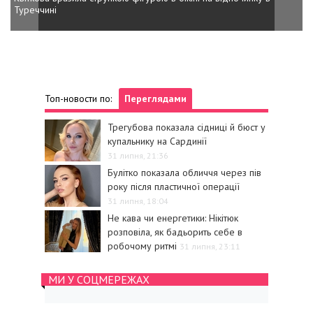
Туреччині
Топ-новости по:
Переглядами
Трегубова показала сідниці й бюст у
купальнику на Сардинії
31 липня, 21:36
Булітко показала обличчя через пів
року після пластичної операції
31 липня, 18:04
Не кава чи енергетики: Нікітюк
розповіла, як бадьорить себе в
робочому ритмі
31 липня, 23:11
МИ У СОЦМЕРЕЖАХ