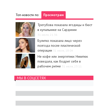
Топ-новости по:
Просмотрам
Трегубова показала ягодицы и бюст
в купальнике на Сардинии
31 июля, 21:36
Булитко показала лицо через
полгода после пластической
операции
31 июля, 18:04
Не кофе или энергетики: Никитюк
поведала, как бодрит себя в
рабочем ритме
31 июля, 23:11
МЫ В СОЦСЕТЯХ