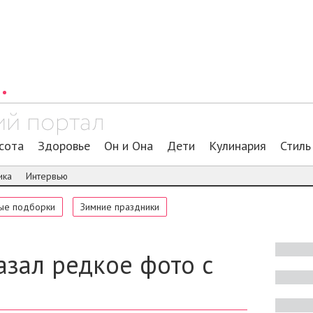
сота
Здоровье
Он и Она
Дети
Кулинария
Стиль
ика
Интервью
ые подборки
Зимние праздники
азал редкое фото с