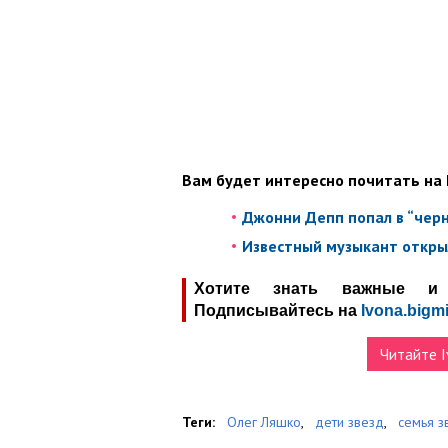
Вам будет интересно почитать на 
Джонни Депп попал в “черн
Известный музыкант открыл
Хотите знать важные и 
Подписывайтесь на
Ivona.bigmi
Читайте I
Теги:
Олег Ляшко
,
дети звезд
,
семья з