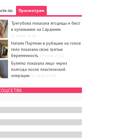
сти по:
Просмотрам
Трегубова показала ягодицы и бюст
в купальнике на Сардинии
31 июля, 21:36
Натали Портман в рубашке на голое
тело показала свою третью
беременность
29 июля, 20:32
Булитко показала лицо через
полгода после пластической
операции
31 июля, 18:04
СОЦСЕТЯХ