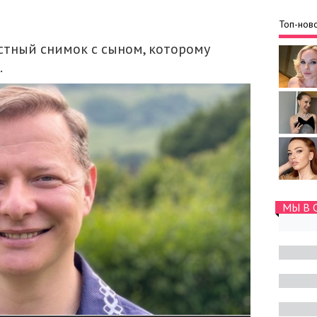
Топ-ново
стный снимок с сыном, которому
.
МЫ В 