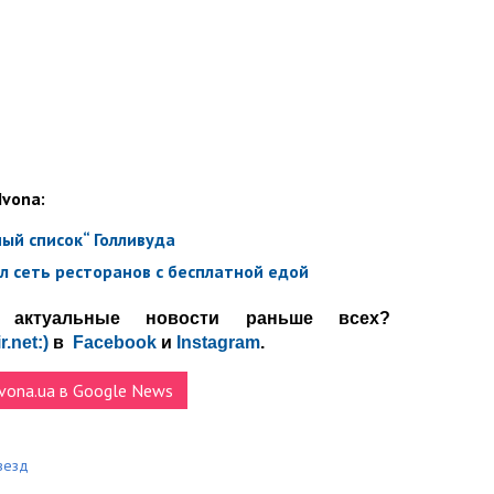
Ivona:
ый список“ Голливуда
 сеть ресторанов с бесплатной едой
актуальные новости раньше всех?
r.net:)
в
Facebook
и
Instagram
.
vona.ua в Google News
везд