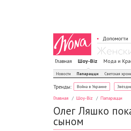
Допомогти
Главная
Шоу-Biz
Мода и Кра
Новости
Папарацци
Светская хрон
Тренды:
Война в Украине
Звёздн
Главная
Шоу-Biz
Папарацци
Олег Ляшко пок
сыном