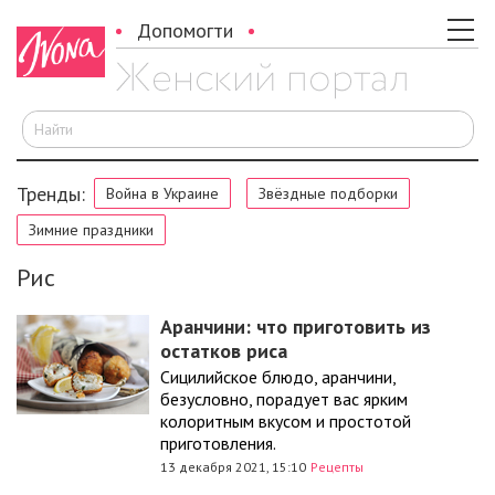
Допомогти
И
Тренды:
Война в Украине
Звёздные подборки
Зимние праздники
Рис
Аранчини: что приготовить из
остатков риса
Сицилийское блюдо, аранчини,
безусловно, порадует вас ярким
колоритным вкусом и простотой
приготовления.
13 декабря 2021, 15:10
Рецепты