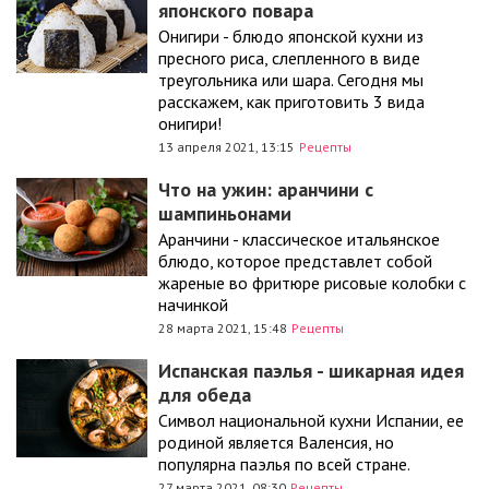
японского повара
Онигири - блюдо японской кухни из
пресного риса, слепленного в виде
треугольника или шара. Сегодня мы
расскажем, как приготовить 3 вида
онигири!
13 апреля 2021, 13:15
Рецепты
Что на ужин: аранчини с
шампиньонами
Аранчини - классическое итальянское
блюдо, которое представлет собой
жареные во фритюре рисовые колобки с
начинкой
28 марта 2021, 15:48
Рецепты
Испанская паэлья - шикарная идея
для обеда
Символ национальной кухни Испании, ее
родиной является Валенсия, но
популярна паэлья по всей стране.
27 марта 2021, 08:30
Рецепты