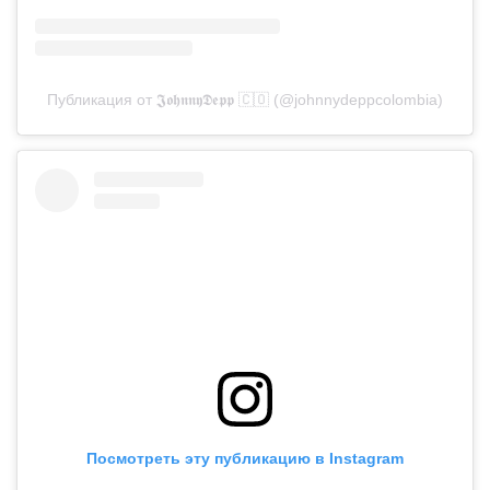
Публикация от 𝕵𝖔𝖍𝖓𝖓𝖞𝕯𝖊𝖕𝖕 🇨🇴 (@johnnydeppcolombia)
Посмотреть эту публикацию в Instagram