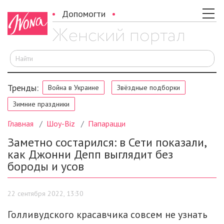
Допомогти
И
Тренды:
Война в Украине
Звёздные подборки
Зимние праздники
Главная
Шоу-Biz
Папарацци
Заметно состарился: в Сети показали,
как Джонни Депп выглядит без
бороды и усов
22 сентября 2022, 13:30
Голливудского красавчика совсем не узнать