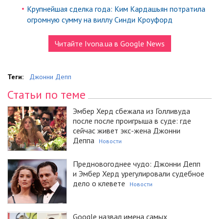
Крупнейшая сделка года: Ким Кардашьян потратила
огромную сумму на виллу Синди Кроуфорд
Читайте Ivona.ua в Google News
Теги:
Джонни Депп
Статьи по теме
Эмбер Херд сбежала из Голливуда
после после проигрыша в суде: где
сейчас живет экс-жена Джонни
Деппа
Новости
Предновогоднее чудо: Джонни Депп
и Эмбер Херд урегулировали судебное
дело о клевете
Новости
Google назвал имена самых