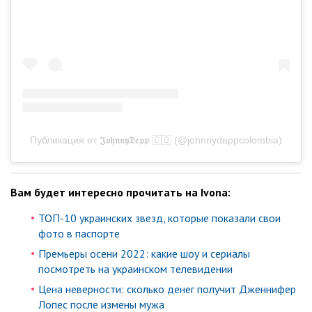
Публикация от 𝕵𝖔𝖍𝖓𝖓𝖞𝕯𝖊𝖕𝖕 🇨🇴 (@johnnydeppcolombia)
Вам будет интересно прочитать на Ivona:
ТОП-10 украинских звезд, которые показали свои
фото в паспорте
Премьеры осени 2022: какие шоу и сериалы
посмотреть на украинском телевидении
Цена неверности: сколько денег получит Дженнифер
Лопес после измены мужа