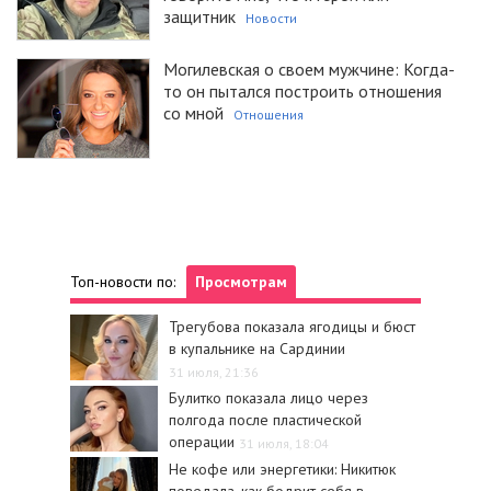
защитник
Новости
Могилевская о своем мужчине: Когда-
то он пытался построить отношения
со мной
Отношения
Топ-новости по:
Просмотрам
Трегубова показала ягодицы и бюст
в купальнике на Сардинии
31 июля, 21:36
Булитко показала лицо через
полгода после пластической
операции
31 июля, 18:04
Не кофе или энергетики: Никитюк