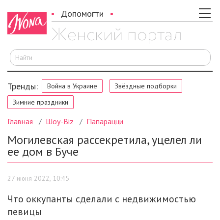
Допомогти
И
Тренды:
Война в Украине
Звёздные подборки
Зимние праздники
Главная
Шоу-Biz
Папарацци
Могилевская рассекретила, уцелел ли
ее дом в Буче
27 июня 2022, 10:45
Что оккупанты сделали с недвижимостью
певицы