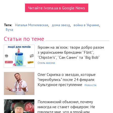
Читайте Ivona.ua в Google News
Теги:
Наталья Могилевская
,
дома звезд
,
война в Украине
,
Буча
Статьи по теме
Героям на зв’язок: твори добро разом
з українськими брендами “Flint”,
“Chipster’s”, “Сан Санич” та “Big Bob”
Стиль жизни
Олег Скрипка о звездах, которые
"переобулись" после 24 февраля:
Культурное преступление
Новости
Положинский объяснил, почему
никогда не станет офицером: Не
говорите мне, что я герой или