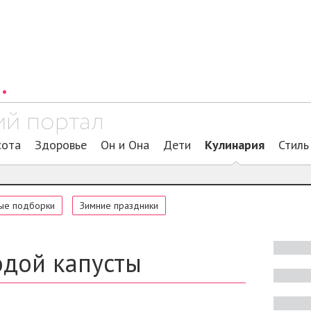
сота
Здоровье
Он и Она
Дети
Кулинария
Стиль
ые подборки
Зимние праздники
одой капусты