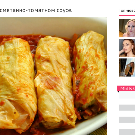
сметанно-томатном соусе.
Топ-ново
МЫ В 