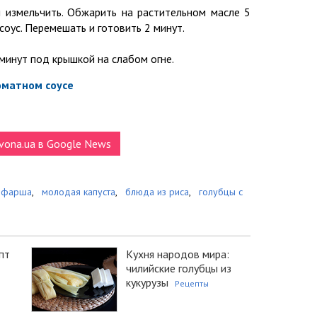
и измельчить. Обжарить на растительном масле 5
соус. Перемешать и готовить 2 минут.
 минут под крышкой на слабом огне.
оматном соусе
vona.ua в Google News
 фарша
,
молодая капуста
,
блюда из риса
,
голубцы с
пт
Кухня народов мира:
чилийские голубцы из
кукурузы
Рецепты