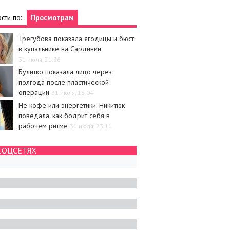
сти по:
Просмотрам
Трегубова показала ягодицы и бюст
в купальнике на Сардинии
31 июля, 21:36
Булитко показала лицо через
полгода после пластической
операции
31 июля, 18:04
Не кофе или энергетики: Никитюк
поведала, как бодрит себя в
рабочем ритме
31 июля, 23:11
СОЦСЕТЯХ