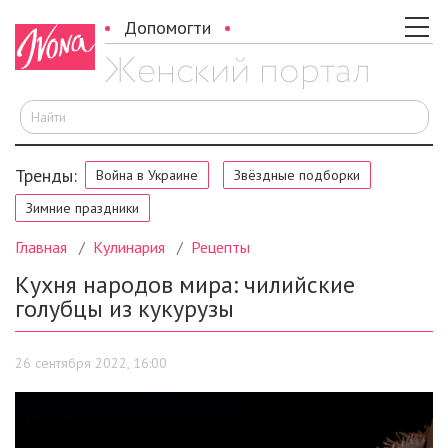
Допомогти
И
Тренды:
Война в Украине
Звёздные подборки
Зимние праздники
Главная
Кулинария
Рецепты
Кухня народов мира: чилийские
голубцы из кукурузы
26 сентября 2022, 16:00