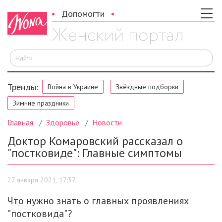
Допомогти
И
Тренды:
Война в Украине
Звёздные подборки
Зимние праздники
Главная
Здоровье
Новости
Доктор Комаровский рассказал о
"постковиде": Главные симптомы
27 января 2021, 17:37
Что нужно знать о главных проявлениях
"постковида"?