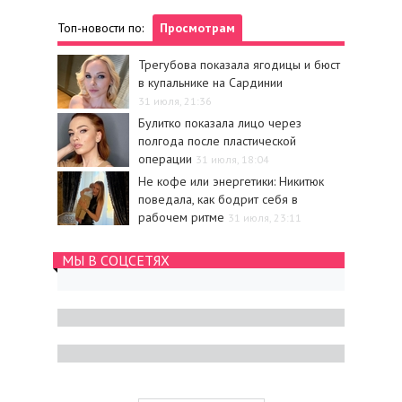
Топ-новости по:
Просмотрам
Трегубова показала ягодицы и бюст
в купальнике на Сардинии
31 июля, 21:36
Булитко показала лицо через
полгода после пластической
операции
31 июля, 18:04
Не кофе или энергетики: Никитюк
поведала, как бодрит себя в
рабочем ритме
31 июля, 23:11
МЫ В СОЦСЕТЯХ