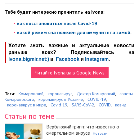
Тебе будет интересно прочитать на Ivona:
как восстановиться после Covid-19
какой режим сна полезен для иммунитета зимой
.
Хотите знать важные и актуальные новости
раньше всех? Подписывайтесь на
Ivona.bigmir.net:)
в
Facebook
и
Instagram
.
Читайте Ivona.ua в Google News
Теги:
Комаровский
,
коронавирус
,
Доктор Комаровкий
,
советы
Комаровоского
,
коронавирус в Украине
,
COVID-19
,
коронавирус в мире
,
Covid 19
,
SARS-CoV-2
,
COVID
,
ковид
Статьи по теме
Верблюжий грипп: что известно о
смертельном вирусе
Новости