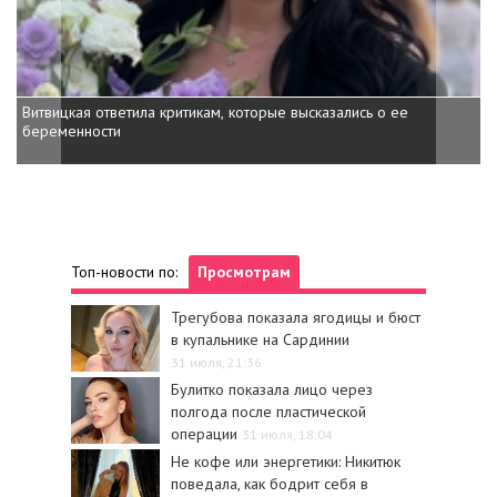
Витвицкая ответила критикам, которые высказались о ее
Кажанна отв
беременности
Топ-новости по:
Просмотрам
Трегубова показала ягодицы и бюст
в купальнике на Сардинии
31 июля, 21:36
Булитко показала лицо через
полгода после пластической
операции
31 июля, 18:04
Не кофе или энергетики: Никитюк
поведала, как бодрит себя в