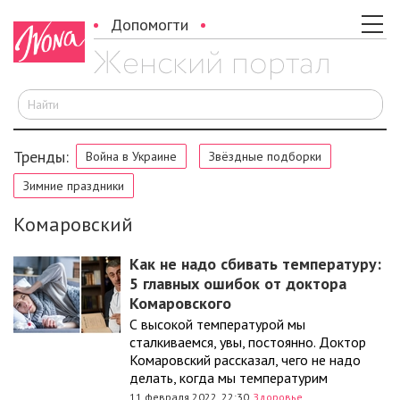
Допомогти
И
Тренды:
Война в Украине
Звёздные подборки
Зимние праздники
Комаровский
Как не надо сбивать температуру:
5 главных ошибок от доктора
Комаровского
С высокой температурой мы
сталкиваемся, увы, постоянно. Доктор
Комаровский рассказал, чего не надо
делать, когда мы температурим
11 февраля 2022, 22:30
Здоровье