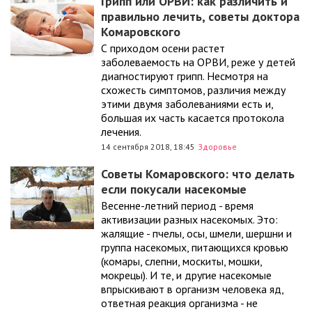
Грипп или ОРВИ: как различить и
правильно лечить, советы доктора
Комаровского
С приходом осени растет
заболеваемость на ОРВИ, реже у детей
диагностируют грипп. Несмотря на
схожесть симптомов, различия между
этими двумя заболеваниями есть и,
большая их часть касается протокола
лечения.
14 сентября 2018, 18:45
Здоровье
Советы Комаровского: что делать
если покусали насекомые
Весенне-летний период - время
активизации разных насекомых. Это:
жалящие - пчелы, осы, шмели, шершни и
группа насекомых, питающихся кровью
(комары, слепни, москиты, мошки,
мокрецы). И те, и другие насекомые
впрыскивают в организм человека яд,
ответная реакция организма - не