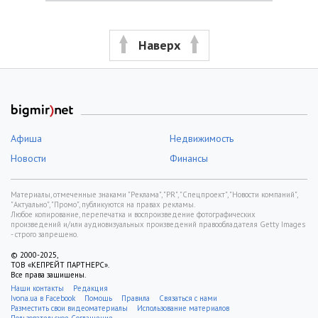
Наверх
Афиша
Недвижимость
Новости
Финансы
Материалы, отмеченные знаками "Реклама", "PR", "Спецпроект", "Новости компаний",
"Актуально", "Промо", публикуются на правах рекламы.
Любое копирование, перепечатка и воспроизведение фотографических
произведений и/или аудиовизуальных произведений правообладателя Getty Images
- строго запрещено.
© 2000-2025,
ТОВ «КЕПРЕЙТ ПАРТНЕРС».
Все права защищены.
Наши контакты
Редакция
Ivona.ua в Facebook
Помощь
Правила
Связаться с нами
Разместить свои видеоматериалы
Использование материалов
Пользовательское Соглашение