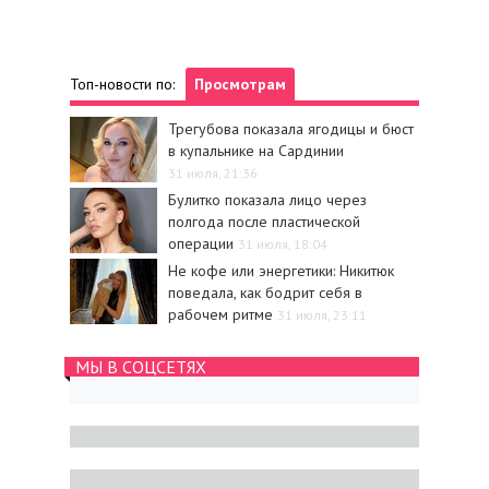
Топ-новости по:
Просмотрам
Трегубова показала ягодицы и бюст
в купальнике на Сардинии
31 июля, 21:36
Булитко показала лицо через
полгода после пластической
операции
31 июля, 18:04
Не кофе или энергетики: Никитюк
поведала, как бодрит себя в
рабочем ритме
31 июля, 23:11
МЫ В СОЦСЕТЯХ