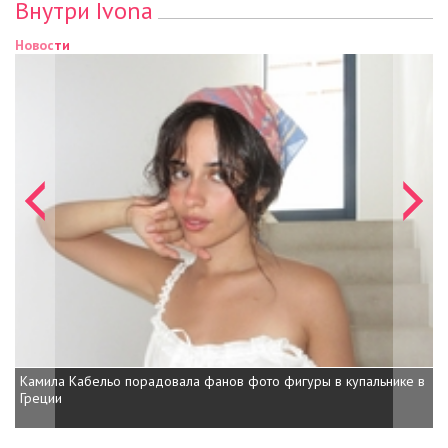
Внутри Ivona
Новости
Новости
Камила Кабельо порадовала фанов фото фигуры в купальнике в
Юрко Юрч
Греции
группы «