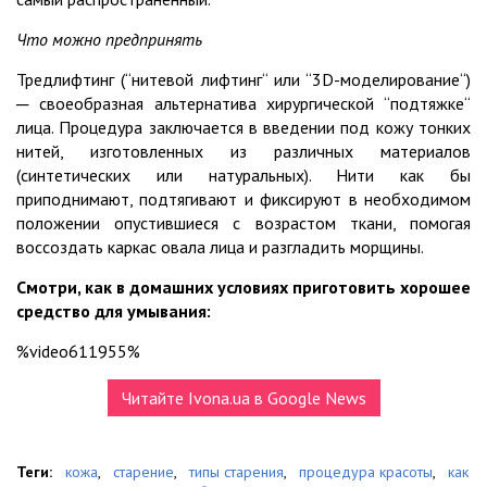
Что можно предпринять
Тредлифтинг (“нитевой лифтинг“ или “3D-моделирование“)
─ своеобразная альтернатива хирургической “подтяжке“
лица. Процедура заключается в введении под кожу тонких
нитей, изготовленных из различных материалов
(синтетических или натуральных). Нити как бы
приподнимают, подтягивают и фиксируют в необходимом
положении опустившиеся с возрастом ткани, помогая
воссоздать каркас овала лица и разгладить морщины.
Смотри, как в домашних условиях приготовить хорошее
средство для умывания:
%video611955%
Читайте Ivona.ua в Google News
Теги:
кожа
,
старение
,
типы старения
,
процедура красоты
,
как