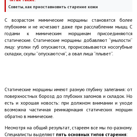
Cоветы, как приоставновить старение кожи
С возрастом мимические морщины становятся более
глубокими и не исчезают даже при расслаблении мышц. С
годами к мимическим морщинам присоединяются
статические. Статические морщины добавляют “унылости“
лицу: уголки губ опускаются, прорисовываются носогубные
складки, скулы “опускаютсчя“, а овал лица “плывет“.
Статические морщины имеют разную глубину залегания: от
поверхностных борозд до глубоких заломов и складок. Но
есть и хорошая новость: при должном внимании и уходе
возможна частичная реинкарнация статических морщин
обратно в мимические.
Несмотря на общий результат, стареем все мы по-разному.
Специалисты выделяют
пять основных типов старения
: