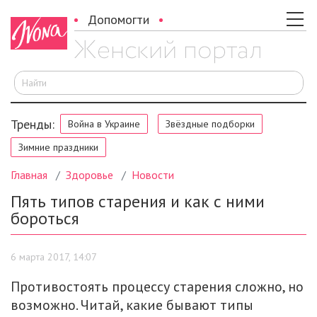
Допомогти
И
Тренды:
Война в Украине
Звёздные подборки
Зимние праздники
Главная
Здоровье
Новости
Пять типов старения и как с ними
бороться
6 марта 2017, 14:07
Противостоять процессу старения сложно, но
возможно. Читай, какие бывают типы