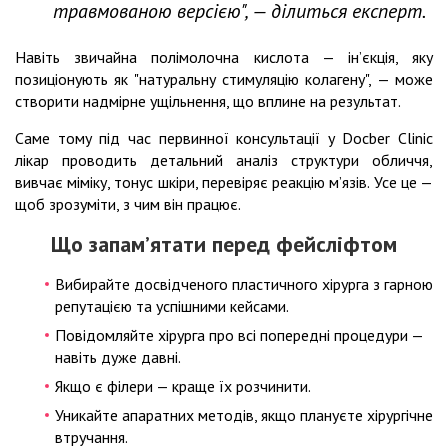
травмованою версією", — ділиться експерт.
Навіть звичайна полімолочна кислота — ін’єкція, яку
позиціонують як "натуральну стимуляцію колагену", — може
створити надмірне ущільнення, що вплине на результат.
Саме тому під час первинної консультації у Docber Clinic
лікар проводить детальний аналіз структури обличчя,
вивчає міміку, тонус шкіри, перевіряє реакцію м’язів. Усе це —
щоб зрозуміти, з чим він працює.
Що запам’ятати перед фейсліфтом
Вибирайте досвідченого пластичного хірурга з гарною
репутацією та успішними кейсами.
Повідомляйте хірурга про всі попередні процедури —
навіть дуже давні.
Якщо є філери — краще їх розчинити.
Уникайте апаратних методів, якщо плануєте хірургічне
втручання.