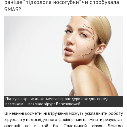
раніше “підколола носогубки” чи спробувала
SMAS?
Підступна краса: які косметичні процедури шкодять перед
пластикою — пояснює хірург Березовський
Ці невинні косметичні втручання можуть ускладнити роботу
хірурга, а у недосвідченого фахівця навіть змінити результат
операції не в той бік. Пластичний хірург Дмитро