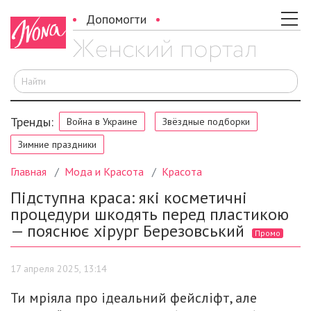
Допомогти
И
Тренды:
Война в Украине
Звёздные подборки
Зимние праздники
Главная
Мода и Красота
Красота
Підступна краса: які косметичні
процедури шкодять перед пластикою
— пояснює хірург Березовський
Промо
17 апреля 2025, 13:14
Ти мріяла про ідеальний фейсліфт, але