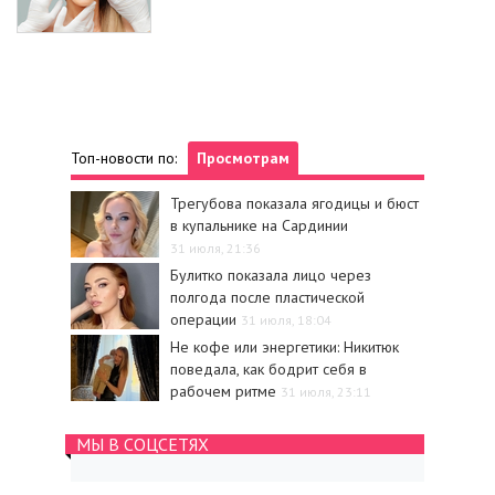
Топ-новости по:
Просмотрам
Трегубова показала ягодицы и бюст
в купальнике на Сардинии
31 июля, 21:36
Булитко показала лицо через
полгода после пластической
операции
31 июля, 18:04
Не кофе или энергетики: Никитюк
поведала, как бодрит себя в
рабочем ритме
31 июля, 23:11
МЫ В СОЦСЕТЯХ