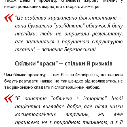
Також деякі з процедур спалюють жирову тканину у
неконтрольованих шарах, що створює асиметрії.
"Це особливо характерно для ліполітиків —
вони буквально “роз’їдають” обличчя. Я бачу
наслідки: люди не отримали результату,
але залишилися з порушеною структурою
тканин", — зазначає Березовський.
Скільки "краси" — стільки й ризиків
Чим більше процедур — тим більша ймовірність, що тканини
будуть реагувати інакше: не так швидко відновлюватись, не
так рівномірно спадати післяопераційний набряк.
"Є поняття “обличчя з історією”. Іноді
пацієнтка виглядає добре, але після низки
косметологічних втручань, ми вже
працюємо не з природною тканиною, а з її