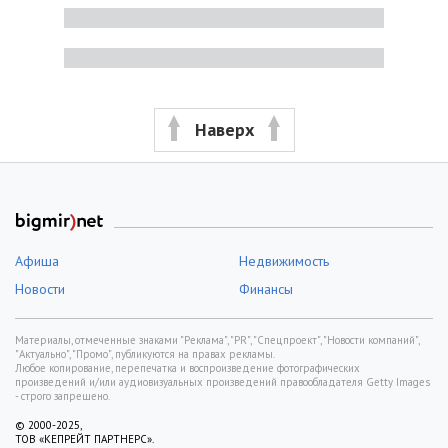
Наверх
Афиша
Недвижимость
Новости
Финансы
Материалы, отмеченные знаками "Реклама", "PR", "Спецпроект", "Новости компаний",
"Актуально", "Промо", публикуются на правах рекламы.
Любое копирование, перепечатка и воспроизведение фотографических
произведений и/или аудиовизуальных произведений правообладателя Getty Images
- строго запрещено.
© 2000-2025,
ТОВ «КЕПРЕЙТ ПАРТНЕРС».