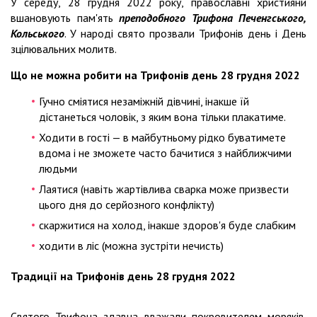
У середу, 28 грудня 2022 року, православні християни
вшановують пам'ять
преподобного Трифона Печенгського,
Кольського
. У народі свято прозвали Трифонів день і День
зцілювальних молитв.
Що не можна робити на Трифонів день 28 грудня 2022
Гучно сміятися незаміжній дівчині, інакше їй
дістанеться чоловік, з яким вона тільки плакатиме.
Ходити в гості — в майбутньому рідко буватимете
вдома і не зможете часто бачитися з найближчими
людьми
Лаятися (навіть жартівлива сварка може призвести
цього дня до серйозного конфлікту)
скаржитися на холод, інакше здоров'я буде слабким
ходити в ліс (можна зустріти нечисть)
Традиції на Трифонів день 28 грудня 2022
Святого Трифона здавна вважали покровителем моряків.