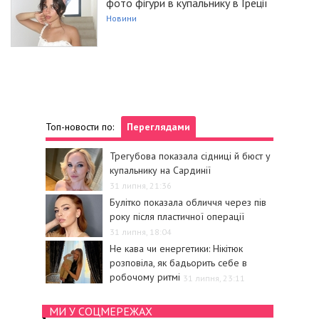
фото фігури в купальнику в Греції
Новини
Топ-новости по:
Переглядами
Трегубова показала сідниці й бюст у
купальнику на Сардинії
31 липня, 21:36
Булітко показала обличчя через пів
року після пластичної операції
31 липня, 18:04
Не кава чи енергетики: Нікітюк
розповіла, як бадьорить себе в
робочому ритмі
31 липня, 23:11
МИ У СОЦМЕРЕЖАХ