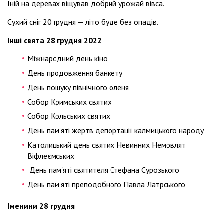
Іній на деревах віщував добрий урожай вівса.
Сухий сніг 20 грудня — літо буде без опадів.
Інші свята 28 грудня 2022
Міжнародний день кіно
День продовження банкету
День пошуку північного оленя
Собор Кримських святих
Собор Кольських святих
День пам'яті жертв депортації калмицького народу
Католицький день святих Невинних Немовлят
Віфлеємських
День пам'яті святителя Стефана Сурозького
День пам'яті преподобного Павла Латрського
Іменини 28 грудня