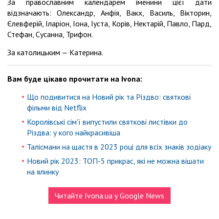
За православним календарем іменини цієї дати
відзначають: Олександр, Анфія, Вакх, Василь, Вікторин,
Єлевферій, Іларіон, Іона, Іуста, Корів, Нектарій, Павло, Пард,
Стефан, Сусанна, Трифон.
За католицьким — Катерина.
Вам буде цікаво прочитати на Ivona:
Що подивитися на Новий рік та Різдво: святкові
фільми від Netflix
Королівські сім'ї випустили святкові листівки до
Різдва: у кого найкрасивіша
Талісмани на щастя в 2023 році для всіх знаків зодіаку
Новий рік 2023: ТОП-5 прикрас, які не можна вішати
на ялинку
Читайте Ivona.ua у Google News