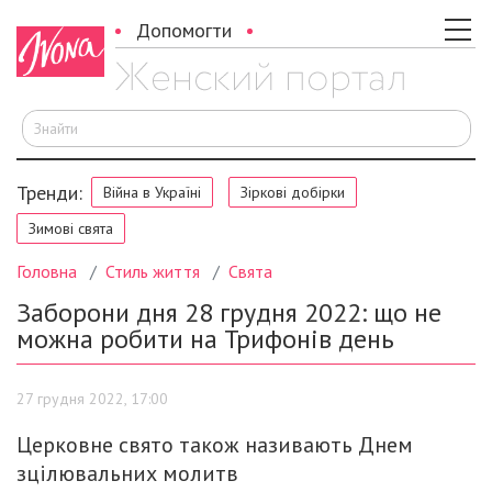
Допомогти
Ш
Тренди:
Війна в Україні
Зіркові добірки
Зимові свята
Головна
Стиль життя
Свята
Заборони дня 28 грудня 2022: що не
можна робити на Трифонів день
27 грудня 2022, 17:00
Церковне свято також називають Днем
зцілювальних молитв