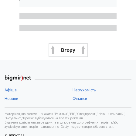
Вгору
Афіша
Нерухомість
Новини
Фінанси
Матеріали, що позначені знаками "Реклама", "PR", "Спецпроект", "Новини компаній",
"Актуально", "Промо", публікуються на правах реклами.
Будь-яке копіювання, передрук та відтворення фотографічних творів та/або
аудіовізуальних творів правовласника Getty Images - суворо забороняється.
© 2000-2025