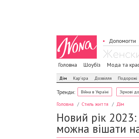
Допомогти
Головна
Шоубіз
Мода та кра
Дім
Кар'єра
Дозвілля
Подорожі
Тренди:
Війна в Україні
Зіркові д
Головна
Стиль життя
Дім
Новий рік 2023:
можна вішати н