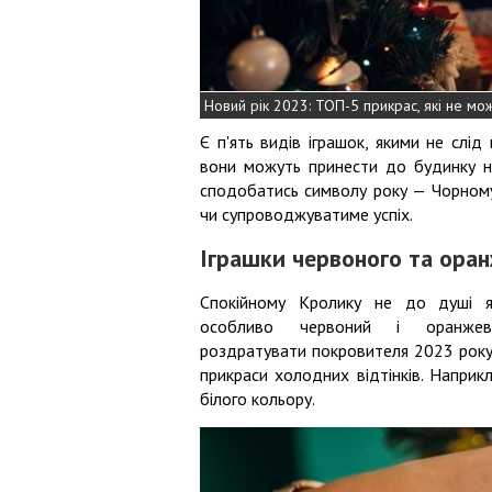
Новий рік 2023: ТОП-5 прикрас, які не мо
Є п'ять видів іграшок, якими не слі
вони можуть принести до будинку не
сподобатись символу року — Чорному
чи супроводжуватиме успіх.
Іграшки червоного та ора
Спокійному Кролику не до душі яс
особливо червоний і оранж
роздратувати покровителя 2023 року
прикраси холодних відтінків. Наприк
білого кольору.