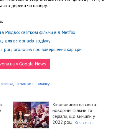
раси з дерева чи паперу.
a:
 Різдво: святкові фільми від Netflix
і для всіх знаків зодіаку
22 році оголосив про завершення кар'єри
vona.ua у Google News
 ялинка
,
іграшки на ялинку
и
Кіноновинки на свята:
о
новорічні фільми та
серіали, що вийшли у
2022 році
Стиль життя