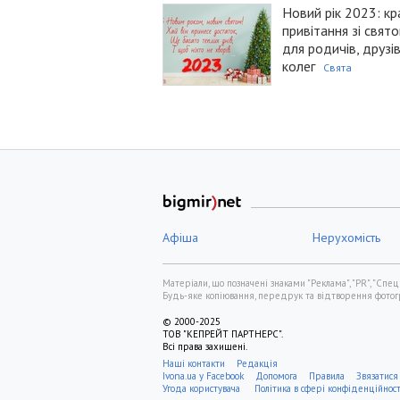
Новий рік 2023: кр
привітання зі свят
для родичів, друзі
колег
Свята
Афіша
Нерухомість
Матеріали, що позначені знаками "Реклама", "PR", "Спец
Будь-яке копіювання, передрук та відтворення фотогра
© 2000-2025
ТОВ "КЕПРЕЙТ ПАРТНЕРС".
Всі права захищені.
Наші контакти
Редакція
Ivona.ua у Facebook
Допомога
Правила
Звязатися
Угода користувача
Політика в сфері конфіденційнос