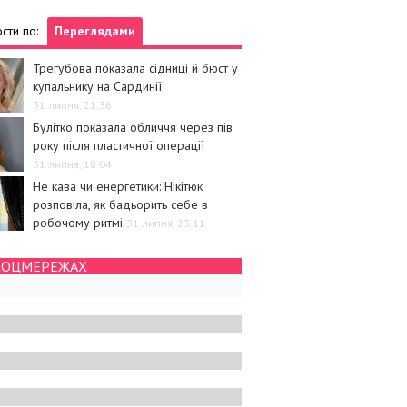
сти по:
Переглядами
Трегубова показала сідниці й бюст у
купальнику на Сардинії
31 липня, 21:36
Булітко показала обличчя через пів
року після пластичної операції
31 липня, 18:04
Не кава чи енергетики: Нікітюк
розповіла, як бадьорить себе в
робочому ритмі
31 липня, 23:11
СОЦМЕРЕЖАХ