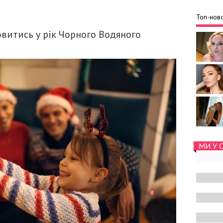
Топ-ново
овитись у рік Чорного Водяного
МИ У 