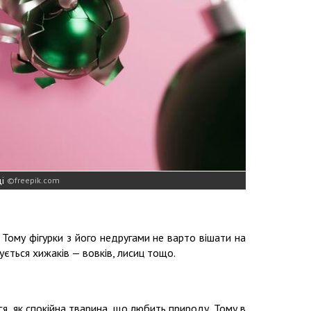
і
freepik.com
Тому фігурки з його недругами не варто вішати на
ується хижаків — вовків, лисиц тощо.
ся, як спокійна тварина, що любить природу. Тому в