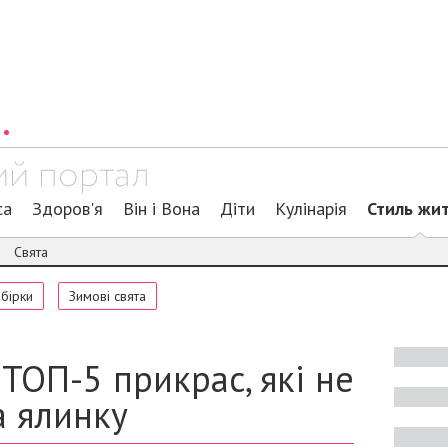
са
Здоров'я
Він і Вона
Діти
Кулінарія
Стиль жи
Свята
обірки
Зимові свята
 ТОП-5 прикрас, які не
а ялинку