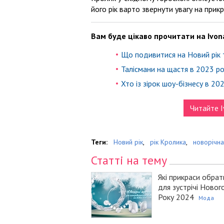
його рік варто звернути увагу на прик
Вам буде цікаво прочитати на Ivon
Що подивитися на Новий рік та
Талісмани на щастя в 2023 роц
Хто із зірок шоу-бізнесу в 20
Читайте I
Теги:
Новий рік
,
рік Кролика
,
новорічна
Статті на тему
Які прикраси обрат
для зустрічі Новог
Року 2024
Мода