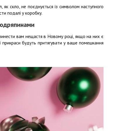
л, як скло, не поєднується із символом наступного
сти подалі у коробку.
подряпинами
ринести вам нещастя в Новому році, якщо на них є
кі прикраси будуть притягувати у ваше помешкання