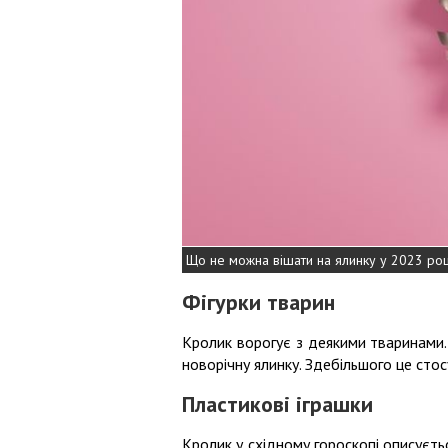
Що не можна вішати на ялинку у 2023 роц
Фігурки тварин
Кролик ворогує з деякими тваринами. 
новорічну ялинку. Здебільшого це стос
Пластикові іграшки
Кролик у східному гороскопі описуєть