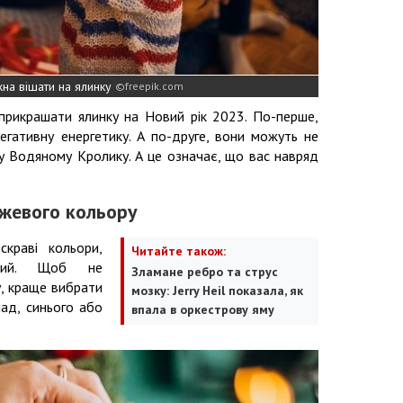
жна вішати на ялинку
freepik.com
д прикрашати ялинку на Новий рік 2023. По-перше,
гативну енергетику. А по-друге, вони можуть не
 Водяному Кролику. А це означає, що вас навряд
нжевого кольору
краві кольори,
Читайте також:
евий. Щоб не
Зламане ребро та струс
, краще вибрати
мозку: Jerry Heil показала, як
лад, синього або
впала в оркестрову яму