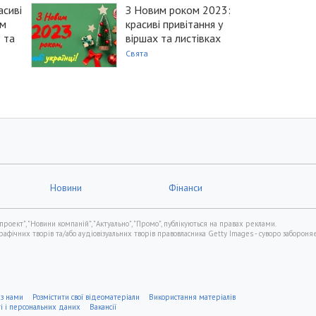
асиві
З Новим роком 2023:
ом
красиві привітання у
в та
віршах та листівках
Свята
Новини
Фінанси
проект", "Новини компаній", "Актуально", "Промо", публікуються на правах реклами.
фічних творів та/або аудіовізуальних творів правовласника Getty Images - суворо забороняє
 з нами
Розмістити свої відеоматеріали
Використання матеріалів
ті і персональних даних
Вакансії