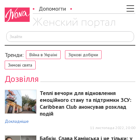
Допомогти
Ш
Тренди:
Війна в Україні
Зіркові добірки
Зимові свята
Дозвілля
Теплі вечори для відновлення
емоційного стану та підтримки ЗСУ:
Caribbean Club анонсував розклад
подій
Докладніше
11 листопада 2022, 20:00
Бабкін, Слава Камінська і не тільки: у