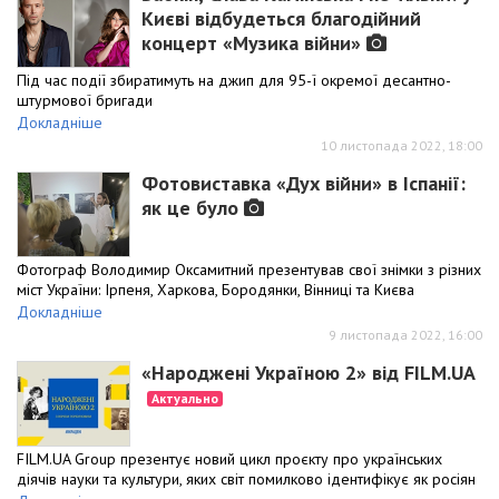
Києві відбудеться благодійний
концерт «Музика війни»
Під час події збиратимуть на джип для 95-ї окремої десантно-
штурмової бригади
Докладніше
10 листопада 2022, 18:00
Фотовиставка «Дух війни» в Іспанії:
як це було
Фотограф Володимир Оксамитний презентував свої знімки з різних
міст України: Ірпеня, Харкова, Бородянки, Вінниці та Києва
Докладніше
9 листопада 2022, 16:00
«Народжені Україною 2» від FILM.UA
Актуально
FILM.UA Group презентує новий цикл проєкту про українських
діячів науки та культури, яких світ помилково ідентифікує як росіян