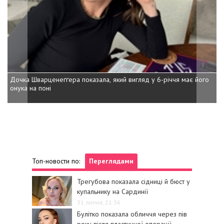
Дочка Шварценеґґера показала, який вигляд у 6-річчя має його
онука на поні
Топ-новости по:
Переглядами
Трегубова показала сідниці й бюст у
купальнику на Сардинії
31 липня, 21:36
Булітко показала обличчя через пів