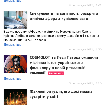
Докладніше
8 листопада 2022, 12:05
Спекулюють на вагітності: розкрита
цинічна афера з купівлею авто
Ведуча проекту «Аферисти в сітях» на Новому каналі Олена-
Крістіна Лебідь в деталях розписала схему шахраїв, які «кидають»
щонайменше на 500 доларів
Докладніше
6 листопада 2022, 11:30
COSMOLOT та Леся Патока оживили
міфічних істот українського
фольклору в новій рекламній
кампанії
Актуально
Докладніше
3 листопада 2022, 17:50
Жахливі ритуали, що досі можна
зустріти у світі