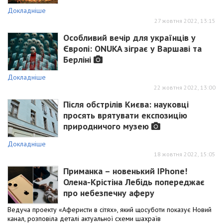
Докладніше
27 жовтня 2022, 13:15
Особливий вечір для українців у
Європі: ONUKA зіграє у Варшаві та
Берліні
Докладніше
22 жовтня 2022, 13:00
Після обстрілів Києва: науковці
просять врятувати експозицію
природничого музею
Докладніше
18 жовтня 2022, 15:05
Приманка – новенький IPhone!
Олена-Крістіна Лебідь попереджає
про небезпечну аферу
Ведуча проекту «Аферисти в сітях», який щосуботи показує Новий
канал, розповіла деталі актуальної схеми шахраїв