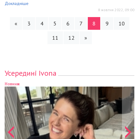
Докладніше
8 жовтня 2022, 09:00
«
3
4
5
6
7
8
9
10
11
12
»
Усередині Ivona
Новини