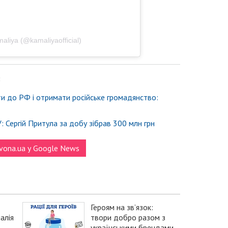
liya (@kamaliyaofficial)
:
и до РФ і отримати російське громадянство:
 Сергій Притула за добу зібрав 300 млн грн
vona.ua у Google News
Героям на зв’язок:
алія
твори добро разом з
українськими брендами