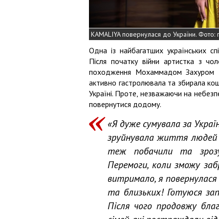
KAMALIYA повернулася до України. Фото:
Одна із найбагатших українських с
Після початку війни артистка з чо
походження Мохаммадом Захуром т
активно гастролювала та збирала кошт
Україні. Проте, незважаючи на небезпе
повернутися додому.
«Я дуже сумувала за Україн
зруйнувала життя людей та
теж побачили та зрозу
Перемоги, коли зможу заб
витримало, я повернулася
та близьких! Готуюся зап
Після чого продовжу бла