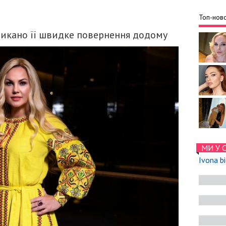
Топ-ново
ликано її швидке повернення додому
МИ У 
Ivona b