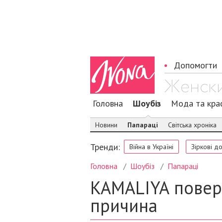
Допомогти
Головна
Шоубіз
Мода та кра
Новини
Папараці
Світська хроніка
Тренди:
Війна в Україні
Зіркові д
Головна
Шоубіз
Папараці
KAMALIYA поверн
причина