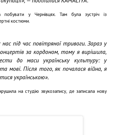
 окупації», — поділилася KAMALIYA.
 побувати у Чернівцях. Там була зустріч із
ертні костюми.
 нас під час повітряної тривоги. Зараз у
онцертів за кордоном, тому я вирішила,
ести до маси українську культуру: у
та мові. Після того, як почалася війна, я
тися українською».
рушила на студію звукозапису, де записала нову