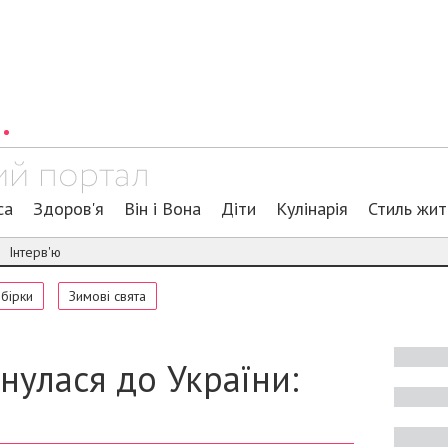
са
Здоров'я
Він і Вона
Діти
Кулінарія
Стиль жи
Інтерв'ю
обірки
Зимові свята
улася до України: