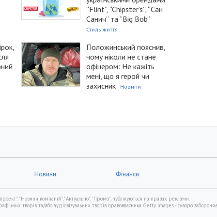
“Flint”, “Chipster’s”, “Сан
Санич” та “Big Bob”
Стиль життя
ірок,
Положинський пояснив,
сля
чому ніколи не стане
рний
офіцером: Не кажіть
мені, що я герой чи
захисник
Новини
Новини
Фінанси
проект", "Новини компаній", "Актуально", "Промо", публікуються на правах реклами.
фічних творів та/або аудіовізуальних творів правовласника Getty Images - суворо забороняє