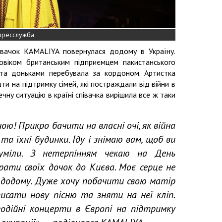
 пресслужба
півачок KAMALIYA повернулася додому в Україну.
ловіком британським підприємцем пакистанського
а доньками перебувала за кордоном. Артистка
и на підтримку сімей, які постраждали від війни в
чну ситуацію в країні співачка вирішила все ж таки
ою! Прикро бачити на власні очі, як війна
 їхні будинки. Їду і знімаю вам, щоб ви
міли. З нетерпінням чекаю на День
рати своїх дочок до Києва. Моє серце не
 додому. Дуже хочу побачити свою матір
исати нову пісню та зняти на неї кліп.
годійні концерти в Європі на підтримку