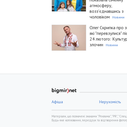
атмосферу,
возз'єднавшись з
чоловіком
Новини
Олег Скрипка про з
які "перевзулися" пі
24 лютого: Культу
злочин
Новини
Афіша
Нерухомість
Матеріали, що позначені знаками "Реклама", "PR", "Спец
Будь-яке копіювання, передрук та відтворення фотогра