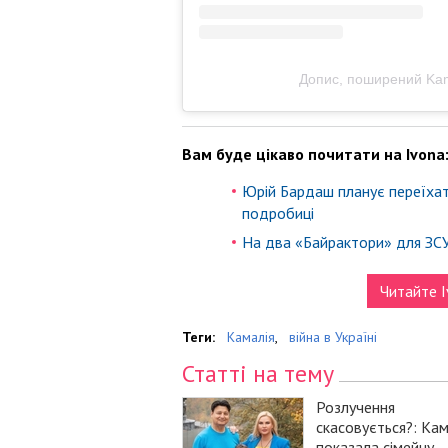
Допис, поширений Kama
Вам буде цікаво почитати на Ivona
Юрій Бардаш планує переїхат
подробиці
На два «Байрактори» для ЗСУ:
Читайте I
Теги:
Камалія
,
війна в Україні
Статті на тему
Розлучення
скасовується?: Кам
показала сімейну