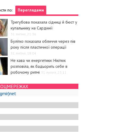
сти по:
Переглядами
Трегубова показала сідниці й бюст у
купальнику на Сардинії
31 липня, 21:36
Булітко показала обличчя через пів
року після пластичної операції
31 липня, 18:04
Не кава чи енергетики: Нікітюк
розповіла, як бадьорить себе в
робочому ритмі
31 липня, 23:11
СОЦМЕРЕЖАХ
igmir)net