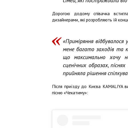
сімей, які постраждали від
Дорогою додому співачка встигла
дизайнерами, які розробляють їй конц
«Приміряння відбувалося у
мене багато заходів та к
що максимально хочу н
сценічних образах, піснях 
прийняла рішення спілкува
Після приїзду до Києва KAMALIYA ви
пісню «Чекатиму»: