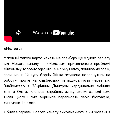
«Молода»
У жовтні також варто чекати на прем'єру ще одного серіалу
від Нового каналу — «Молода», присвяченого проблемі
ейджизму. Головну героїню, 40-річну Ольгу, покинув чоловік,
залишивши їй купу боргів. Жінка змушена повернутись на
роботу, проте на співбесідах їй відмовляють через вік.
Знайомство з 26-річним Дмитром кардинально змінило
життя Ольги: хлопець сприйняв жінку своїм однолітком.
Після цього Ольга вирішила переписати свою біографію,
скинувши 14 років. ⠀⠀
Обидва серіали Нового каналу виходитимуть з 24 жовтня з