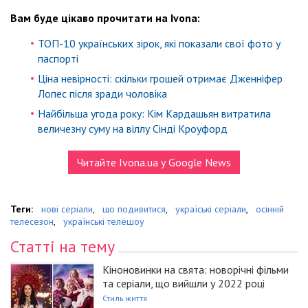
Вам буде цікаво прочитати на Ivona:
ТОП-10 українських зірок, які показали свої фото у
паспорті
Ціна невірності: скільки грошей отримає Дженніфер
Лопес після зради чоловіка
Найбільша угода року: Кім Кардашьян витратила
величезну суму на віллу Сінді Кроуфорд
Читайте Ivona.ua у Google News
Теги:
нові серіали
,
що подивитися
,
україські серіали
,
осінній
телесезон
,
українські телешоу
Статті на тему
Кіноновинки на свята: новорічні фільми
та серіали, що вийшли у 2022 році
Стиль життя