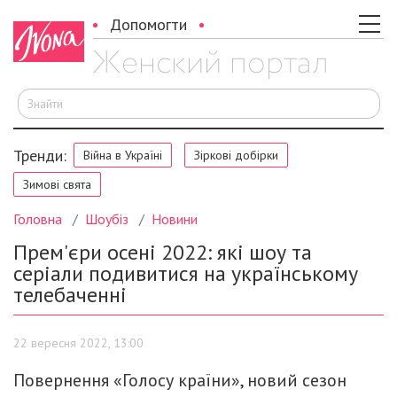
Допомогти
Ш
Тренди:
Війна в Україні
Зіркові добірки
Зимові свята
Головна
Шоубіз
Новини
Прем'єри осені 2022: які шоу та
серіали подивитися на українському
телебаченні
22 вересня 2022, 13:00
Повернення «Голосу країни», новий сезон