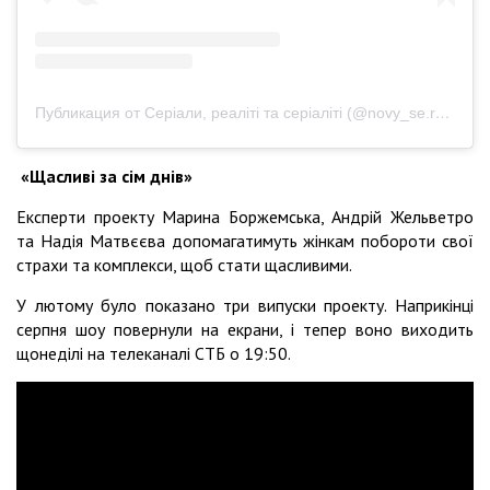
Публикация от Серіали, реаліті та серіаліті (@novy_se.reals)
«Щасливі за сім днів»
Експерти проекту Марина Боржемська, Андрій Жельветро
та Надія Матвєєва допомагатимуть жінкам побороти свої
страхи та комплекси, щоб стати щасливими.
У лютому було показано три випуски проекту. Наприкінці
серпня шоу повернули на екрани, і тепер воно виходить
щонеділі на телеканалі СТБ о 19:50.