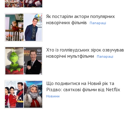
Як постаріли актори популярних
новорічних фільмів
Папараці
Хто із голлівудських зірок озвучував
новорічні мультфільми
Папараці
Що подивитися на Новий рік та
Різдво: святкові фільми від Netflix
Новини