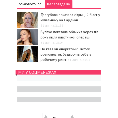
Топ-новости по:
Переглядами
Трегубова показала сідниці й бюст у
купальнику на Сардинії
31 липня, 21:36
Булітко показала обличчя через пів
року після пластичної операції
31 липня, 18:04
Не кава чи енергетики: Нікітюк
розповіла, як бадьорить себе в
робочому ритмі
31 липня, 23:11
МИ У СОЦМЕРЕЖАХ