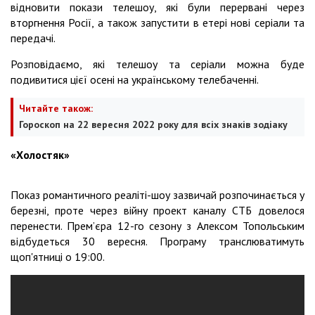
відновити покази телешоу, які були перервані через
вторгнення Росії, а також запустити в етері нові серіали та
передачі.
Розповідаємо, які телешоу та серіали можна буде
подивитися цієї осені на українському телебаченні.
Читайте також:
Гороскоп на 22 вересня 2022 року для всіх знаків зодіаку
«Холостяк»
Показ романтичного реаліті-шоу зазвичай розпочинається у
березні, проте через війну проект каналу СТБ довелося
перенести. Прем’єра 12-го сезону з Алексом Топольським
відбудеться 30 вересня. Програму транслюватимуть
щоп'ятниці о 19:00.