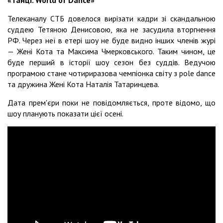
«Танці. World of Dance»
Телеканалу СТБ довелося вирізати кадри зі скандальною
суддею Тетяною Денисовою, яка не засудила вторгнення
РФ. Через неї в етері шоу не буде видно інших членів журі
— Жені Кота та Максима Чмерковського. Таким чином, це
буде перший в історії шоу сезон без суддів. Ведучою
програмою стане чотириразова чемпіонка світу з pole dance
та дружина Жені Кота Наталія Татаринцева.
Дата прем'єри поки не повідомляється, проте відомо, що
шоу планують показати цієї осені.