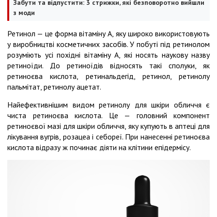
Забути та відпустити: 3 стрижки, які безповоротно вийшли
з моди
Ретинол — це форма вітаміну А, яку широко використовують
у виробництві косметичних засобів. У побуті під ретинолом
розуміють усі похідні вітаміну А, які носять наукову назву
ретиноїди. До ретиноїдів відносять такі сполуки, як
ретиноєва кислота, ретинальдегід, ретинол, ретинолу
пальмітат, ретинолу ацетат.
Найефективнішим видом ретинолу для шкіри обличчя є
чиста ретиноєва кислота. Це — головний компонент
ретиноєвої мазі для шкіри обличчя, яку купують в аптеці для
лікування вугрів, розацеа і себореї. При нанесенні ретиноєва
кислота відразу ж починає діяти на клітини епідермісу.