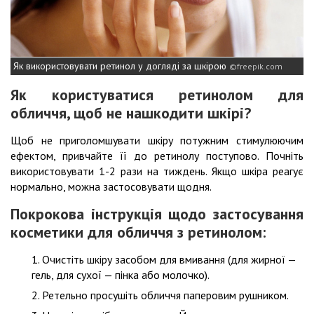
Як використовувати ретинол у догляді за шкірою
freepik.com
Як користуватися ретинолом для
обличчя, щоб не нашкодити шкірі?
Щоб не приголомшувати шкіру потужним стимулюючим
ефектом, привчайте її до ретинолу поступово. Почніть
використовувати 1-2 рази на тиждень. Якщо шкіра реагує
нормально, можна застосовувати щодня.
Покрокова інструкція щодо застосування
косметики для обличчя з ретинолом:
Очистіть шкіру засобом для вмивання (для жирної —
гель, для сухої — пінка або молочко).
Ретельно просушіть обличчя паперовим рушником.