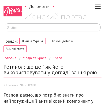
Допомогти
Ш
Тренди:
Війна в Україні
Зіркові добірки
Зимові свята
Головна
Мода та краса
Краса
Ретинол: що це і як його
використовувати у догляді за шкірою
23 жовтня 2022, 09:00
Розповідаємо, що потрібно знати про
найпотужніший антивіковий компонент у