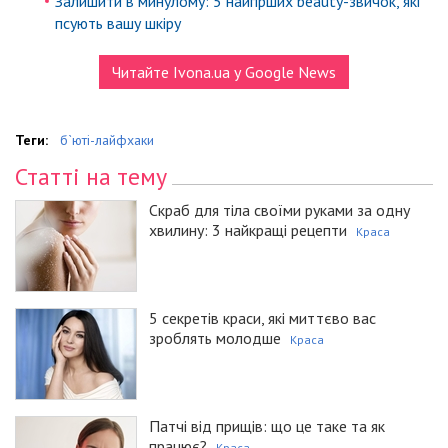
Залишити в минулому: 5 найгірших beauty-звичок, які
псують вашу шкіру
Читайте Ivona.ua у Google News
Теги:
б`юті-лайфхаки
Статті на тему
Скраб для тіла своїми руками за одну
хвилину: 3 найкращі рецепти
Краса
5 секретів краси, які миттєво вас
зроблять молодше
Краса
Патчі від прищів: що це таке та як
працює?
Краса