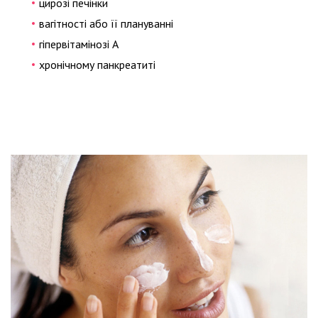
цирозі печінки
вагітності або її плануванні
гіпервітамінозі А
хронічному панкреатиті