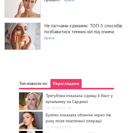
Не патчами єдиними: ТОП-5 способів
позбавитися темних кіл під очима
Краса
Топ-новости по:
Переглядами
Трегубова показала сідниці й бюст у
купальнику на Сардинії
31 липня, 21:36
Булітко показала обличчя через пів
року після пластичної операції
31 липня, 18:04