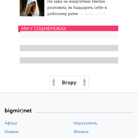
Не кава чи енергетики: Нікітюк
розповіла, як бадьорить себе в
робочому ритмі
31 липня, 23:11
МИ У СОЦМЕРЕЖАХ
Вгору
Афіша
Нерухомість
Новини
Фінанси