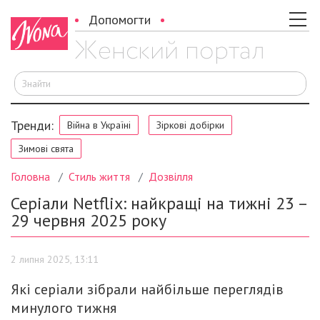
Допомогти
Ш
Тренди:
Війна в Україні
Зіркові добірки
Зимові свята
Головна
Стиль життя
Дозвілля
Серіали Netflix: найкращі на тижні 23 –
29 червня 2025 року
2 липня 2025, 13:11
Які серіали зібрали найбільше переглядів
минулого тижня