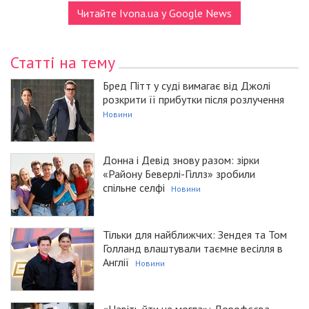
Читайте Ivona.ua у Google News
Статті на тему
Бред Пітт у суді вимагає від Джолі
розкрити її прибутки після розлучення
Новини
Донна і Девід знову разом: зірки
«Району Беверлі-Гіллз» зробили
спільне селфі
Новини
Тільки для найближчих: Зендея та Том
Голланд влаштували таємне весілля в
Англії
Новини
«Навіть йти не могла»: Дорофєєва