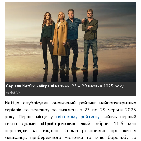
Серіали Netflix: найкращі на тижні 23 – 29 червня 2025 року
Netflix
Netflix опублікував оновлений рейтинг найпопулярніших
серіалів та телешоу за тиждень з 23 по 29 червня 2025
року. Перше місце у
світовому рейтингу
зайняв перший
сезон драми
«Прибережжя»
, який зібрав 11,6 млн
переглядів за тиждень. Серіал розповідає про життя
мешканців прибережного містечка та їхню боротьбу за