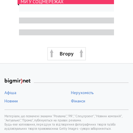
МИ У СОЦМЕРЕЖАХ
Вгору
Афіша
Нерухомість
Новини
Фінанси
Матеріали, що позначені знаками "Реклама", "PR", "Спецпроект", "Новини компаній",
"Актуально", "Промо", публікуються на правах реклами.
Будь-яке копіювання, передрук та відтворення фотографічних творів та/або
аудіовізуальних творів правовласника Getty Images - суворо забороняється.