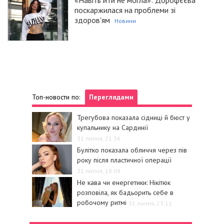
поскаржилася на проблеми зі
здоров'ям
Новини
Топ-новости по:
Переглядами
Трегубова показала сідниці й бюст у
купальнику на Сардинії
31 липня, 21:36
Булітко показала обличчя через пів
року після пластичної операції
31 липня, 18:04
Не кава чи енергетики: Нікітюк
розповіла, як бадьорить себе в
робочому ритмі
31 липня, 23:11