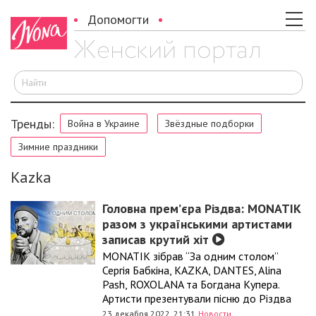
Допомогти
И
Тренды:
Война в Украине
Звёздные подборки
Зимние праздники
Kazka
Головна прем’єра Різдва: MONATIK
разом з українськими артистами
записав крутий хіт
MONATIK зібрав “За одним столом”
Сергія Бабкіна, KAZKA, DANTES, Alina
Pash, ROXOLANA та Богдана Купера.
Артисти презентували пісню до Різдва
23 декабря 2022, 21:31
Новости