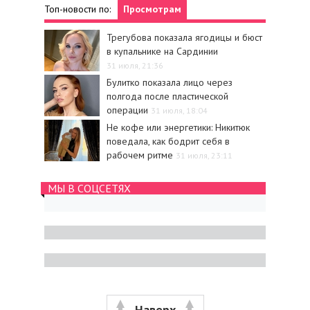
Топ-новости по:
Просмотрам
Трегубова показала ягодицы и бюст
в купальнике на Сардинии
31 июля, 21:36
Булитко показала лицо через
полгода после пластической
операции
31 июля, 18:04
Не кофе или энергетики: Никитюк
поведала, как бодрит себя в
рабочем ритме
31 июля, 23:11
МЫ В СОЦСЕТЯХ
Наверх