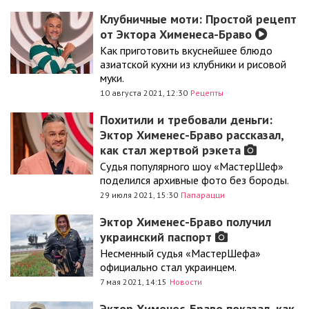
Клубничные моти: Простой рецепт
от Эктора Хименеса-Браво
Как приготовить вкуснейшее блюдо
азиатской кухни из клубники и рисовой
муки.
10 августа 2021, 12:30
Рецепты
Похитили и требовали деньги:
Эктор Хименес-Браво рассказал,
как стал жертвой рэкета
Судья популярного шоу «МастерШеф»
поделился архивные фото без бороды.
29 июля 2021, 15:30
Папарацци
Эктор Хименес-Браво получил
украинский паспорт
Несменный судья «МастерШефа»
официально стал украинцем.
7 мая 2021, 14:15
Новости
Эктор Хименес-Браво показал, как