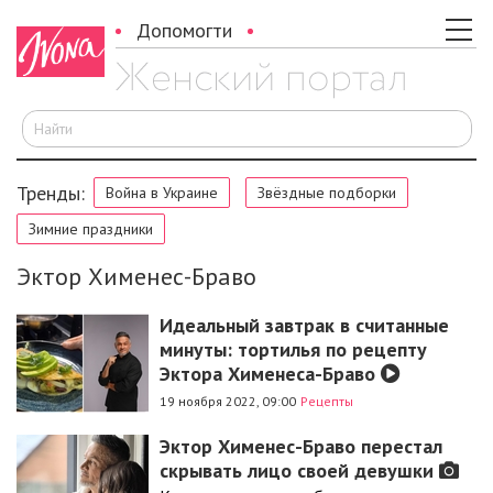
Допомогти
И
Тренды:
Война в Украине
Звёздные подборки
Зимние праздники
Эктор Хименес-Браво
Идеальный завтрак в считанные
минуты: тортилья по рецепту
Эктора Хименеса-Браво
19 ноября 2022, 09:00
Рецепты
Эктор Хименес-Браво перестал
скрывать лицо своей девушки