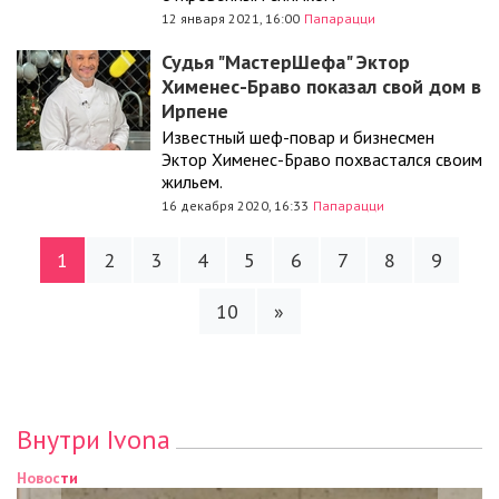
12 января 2021, 16:00
Папарацци
Судья "МастерШефа" Эктор
Хименес-Браво показал свой дом в
Ирпене
Известный шеф-повар и бизнесмен
Эктор Хименес-Браво похвастался своим
жильем.
16 декабря 2020, 16:33
Папарацци
1
2
3
4
5
6
7
8
9
10
»
Внутри Ivona
Новости
Новости