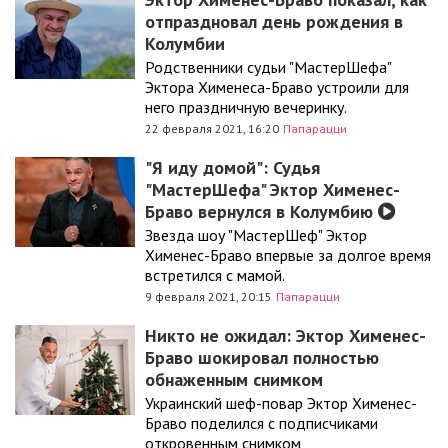
отпраздновал день рождения в
Колумбии
Родственники судьи "МастерШефа"
Эктора Хименеса-Браво устроили для
него праздничную вечеринку.
22 февраля 2021, 16:20
Папарацци
"Я иду домой": Судья
"МастерШефа" Эктор Хименес-
Браво вернулся в Колумбию
Звезда шоу "МастерШеф" Эктор
Хименес-Браво впервые за долгое время
встретился с мамой.
9 февраля 2021, 20:15
Папарацци
Никто не ожидал: Эктор Хименес-
Браво шокировал полностью
обнаженным снимком
Украинский шеф-повар Эктор Хименес-
Браво поделился с подписчиками
откровенным снимком