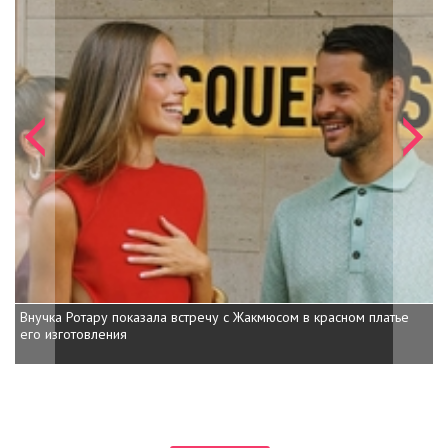
Внучка Ротару показала встречу с Жакмюсом в красном платье
Звезда «Друзей» Мэтт Леблан спро
его изготовления
романе