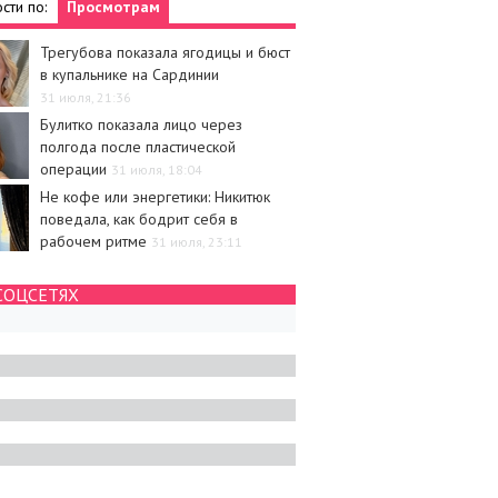
сти по:
Просмотрам
Трегубова показала ягодицы и бюст
в купальнике на Сардинии
31 июля, 21:36
Булитко показала лицо через
полгода после пластической
операции
31 июля, 18:04
Не кофе или энергетики: Никитюк
поведала, как бодрит себя в
рабочем ритме
31 июля, 23:11
СОЦСЕТЯХ