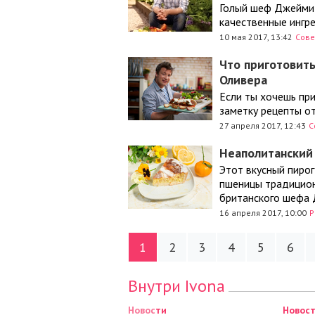
Голый шеф Джейми 
качественные ингр
10 мая 2017, 13:42
Сове
Что приготовить
Оливера
Если ты хочешь при
заметку рецепты о
27 апреля 2017, 12:43
С
Неаполитанский
Этот вкусный пирог
пшеницы традиционн
британского шефа 
16 апреля 2017, 10:00
Р
1
2
3
4
5
6
Внутри Ivona
Новости
Новости
Новости