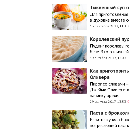
Тыквенный суп 
Для приготовления
в духовке вместе с
13 сентября 2017, 11:10
Королевский пу
Пудинг королевы г
безе. Это отличный
5 сентября 2017, 12:47
Как приготовит
Оливера
Пирог со сливами –
Джейми Оливер вне
начинку орехи.
29 августа 2017, 13:53
Паста с броккол
Если ты купила бан
потрясающей пасты