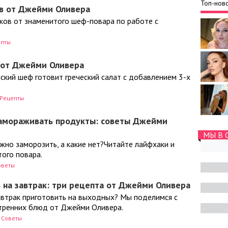
Топ-ново
в от Джейми Оливера
ков от знаменитого шеф-повара по работе с
епты
т от Джейми Оливера
ский шеф готовит греческий салат с добавлением 3-х
Рецепты
замораживать продукты: советы Джейми
МЫ В 
жно заморозить, а какие нет?Читайте лайфхаки и
ого повара.
оветы
 на завтрак: три рецепта от Джейми Оливера
завтрак приготовить на выходных? Мы поделимся с
тренних блюд от Джейми Оливера.
Советы