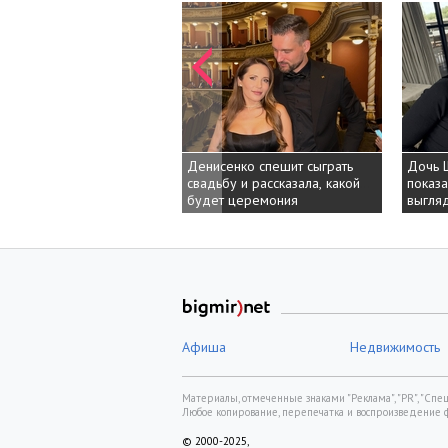
Денисенко спешит сыграть
Дочь Шварц
Дочь Шварц
свадьбу и рассказала, какой
показала, ка
показала, ка
будет церемония
выглядит ег
выглядит ег
Афиша
Недвижимость
Материалы, отмеченные знаками "Реклама", "PR", "Спецп
Любое копирование, перепечатка и воспроизведение 
© 2000-2025,