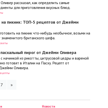
Оливер рассказал, как определить самые
едиенты для приготовления вкусных блюд.
ты
 на пикник: ТОП-5 рецептов от Джейми
готовить на пикник что-нибудь необычное, возьми на
т знаменитого британского шефа.
оветы
 пасхальный пирог от Джейми Оливера
 с начинкой из рикотты, цитрусовой цедры и вареной
о готовят в Италии на Пасху. Рецепт от
Джейми Оливера.
ецепты
7
»
Новости
Новости
Новости
Новости