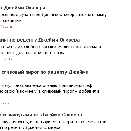
от Джейми Оливера
 осеннего супа-пюре Джейми Оливер запекает тыкву
о специями.
Рецепты
динг по рецепту Джейми Оливера
отовится из хлебных крошек, малинового джема и
 рецепт для праздничного стола.
Рецепты
ь сливовый пирог по рецепту Джейми
 популярная выпечка осенью. Британский шеф
с свою "изюминку" в сливовый пирог – добавил в
Советы
и и анчоусами от Джейми Оливера
очку анчоусов, используй ее для приготовления этой
 по рецепту Джейми Оливера.