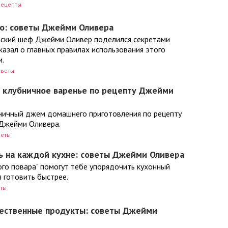
Рецепты
но: советы Джейми Оливера
ский шеф Джейми Оливер поделился секретами
казал о главных правилах использования этого
и.
оветы
ь клубничное варенье по рецепту Джейми
ичный джем домашнего приготовления по рецепту
Джейми Оливера.
веты
ь на каждой кухне: советы Джейми Оливера
ого повара" помогут тебе упорядочить кухонный
я готовить быстрее.
ты
чественные продукты: советы Джейми