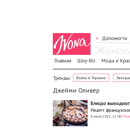
Допомогти
Главная
Шоу-Biz
Мода и Кра
Тренды:
Война в Украине
Звёздн
Джейми Оливер
Блюдо выходног
Рецепт французско
9 июля 2022, 12:00
Рец