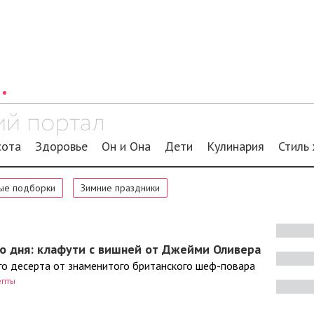
сота
Здоровье
Он и Она
Дети
Кулинария
Стиль
ые подборки
Зимние праздники
о дня: клафути с вишней от Джейми Оливера
го десерта от знаменитого британского шеф-повара
епты