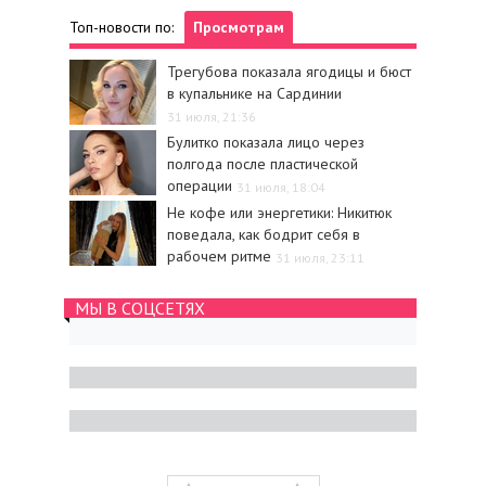
Топ-новости по:
Просмотрам
Трегубова показала ягодицы и бюст
в купальнике на Сардинии
31 июля, 21:36
Булитко показала лицо через
полгода после пластической
операции
31 июля, 18:04
Не кофе или энергетики: Никитюк
поведала, как бодрит себя в
рабочем ритме
31 июля, 23:11
МЫ В СОЦСЕТЯХ