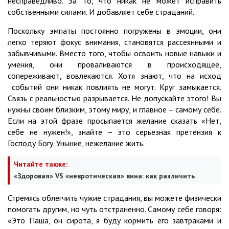
несправедливо. За то, что никак не может исправить
собственными силами. И добавляет себе страданий.
Поскольку эмпаты постоянно погружены в эмоции, они
легко теряют фокус внимания, становятся рассеянными и
забывчивыми. Вместо того, чтобы освоить новые навыки и
умения, они проваливаются в происходящее,
сопереживают, вовлекаются. Хотя знают, что на исход
событий они никак повлиять не могут. Круг замыкается.
Связь с реальностью разрывается. Не допускайте этого! Вы
нужны своим близким, этому миру, и главное – самому себе.
Если на этой фразе просыпается желание сказать «Нет,
себе не нужен!», знайте – это серьезная претензия к
Господу Богу. Уныние, нежелание жить.
Читайте также:
«Здоровая» VS «невротическая» вина: как различить
Стремясь облегчить чужие страдания, вы можете физически
помогать другим, но чуть отстраненно. Самому себе говоря:
«Это Паша, он сирота, я буду кормить его завтраками и