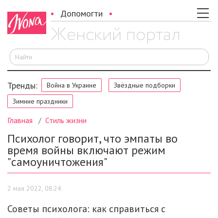
Допомогти
И
Тренды:
Война в Украине
Звёздные подборки
Зимние праздники
Главная
Стиль жизни
Психолог говорит, что эмпаты во
время войны включают режим
"самоуничтожения"
2 мая 2022, 08:24
Советы психолога: как справиться с