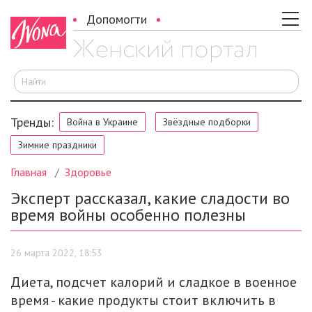
Допомогти
И
Тренды:
Война в Украине
Звёздные подборки
Зимние праздники
Главная
Здоровье
Эксперт рассказал, какие сладости во
время войны особенно полезны
26 марта 2022, 18:53
Диета, подсчет калорий и сладкое в военное
время - какие продукты стоит включить в