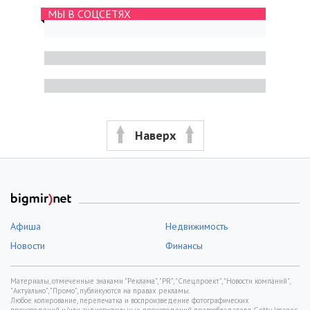
МЫ В СОЦСЕТЯХ
Наверх
Афиша
Недвижимость
Новости
Финансы
Материалы, отмеченные знаками "Реклама", "PR", "Спецпроект", "Новости компаний",
"Актуально", "Промо", публикуются на правах рекламы.
Любое копирование, перепечатка и воспроизведение фотографических
произведений и/или аудиовизуальных произведений правообладателя Getty Images