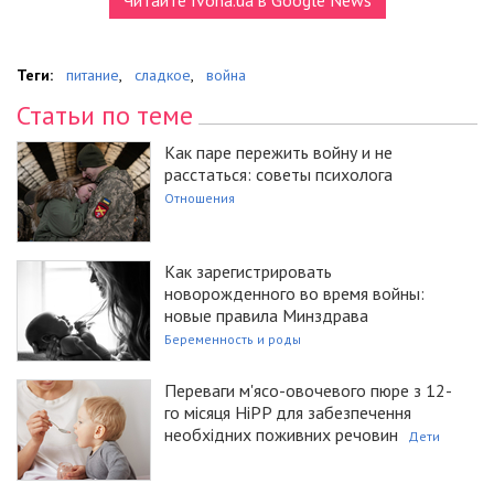
Читайте Ivona.ua в Google News
Теги:
питание
,
сладкое
,
война
Статьи по теме
Как паре пережить войну и не
расстаться: советы психолога
Отношения
Как зарегистрировать
новорожденного во время войны:
новые правила Минздрава
Беременность и роды
Переваги м'ясо-овочевого пюре з 12-
го місяця HiPP для забезпечення
необхідних поживних речовин
Дети