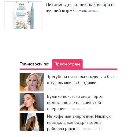
Питание для кошек: как выбрать
лучший корм?
Стиль жизни
Топ-новости по:
Просмотрам
Трегубова показала ягодицы и бюст
в купальнике на Сардинии
31 июля, 21:36
Булитко показала лицо через
полгода после пластической
операции
31 июля, 18:04
Не кофе или энергетики: Никитюк
поведала, как бодрит себя в
рабочем ритме
31 июля, 23:11