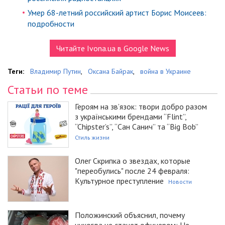
Умер 68-летний российский артист Борис Моисеев:
подробности
Читайте Ivona.ua в Google News
Теги:
Владимир Путин
,
Оксана Байрак
,
война в Украине
Статьи по теме
Героям на зв’язок: твори добро разом
з українськими брендами “Flint”,
“Chipster’s”, “Сан Санич” та “Big Bob”
Стиль жизни
Олег Скрипка о звездах, которые
"переобулись" после 24 февраля:
Культурное преступление
Новости
Положинский объяснил, почему
никогда не станет офицером: Не