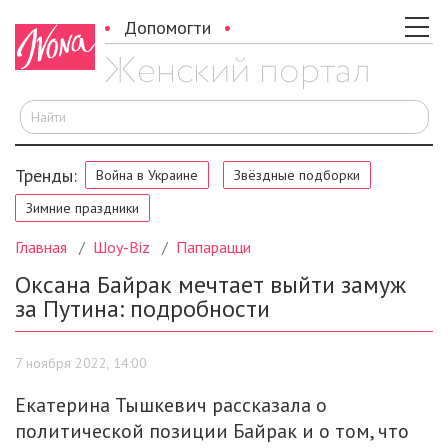
Допомогти
И
Тренды:
Война в Украине
Звёздные подборки
Зимние праздники
Главная
Шоу-Biz
Папарацци
Оксана Байрак мечтает выйти замуж
за Путина: подробности
7 ноября 2022, 14:00
Екатерина Тышкевич рассказала о
политической позиции Байрак и о том, что