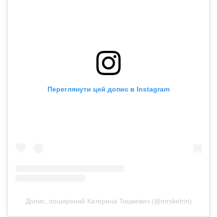
Переглянути цей допис в Instagram
Допис, поширений Катерина Тишкевич (@mrsketrin)