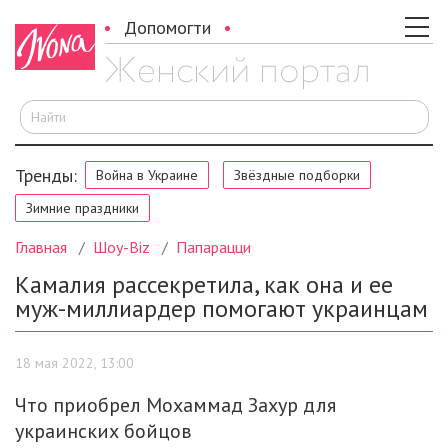
Допомогти
И
Тренды:
Война в Украине
Звёздные подборки
Зимние праздники
Главная
Шоу-Biz
Папарацци
Камалия рассекретила, как она и ее
муж-миллиардер помогают украинцам
18 мая 2022, 13:00
Что приобрел Мохаммад Захур для
украинских бойцов