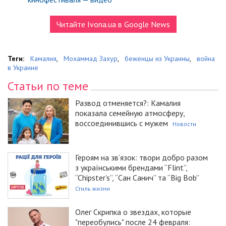
Читайте Ivona.ua в Google News
Теги:
Камалия
,
Мохаммад Захур
,
беженцы из Украины
,
война
в Украине
Статьи по теме
Развод отменяется?: Камалия
показала семейную атмосферу,
воссоединившись с мужем
Новости
Героям на зв’язок: твори добро разом
з українськими брендами “Flint”,
“Chipster’s”, “Сан Санич” та “Big Bob”
Стиль жизни
Олег Скрипка о звездах, которые
"переобулись" после 24 февраля: