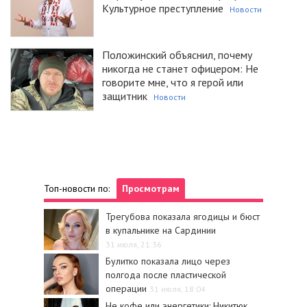
Культурное преступление
Новости
Положинский объяснил, почему
никогда не станет офицером: Не
говорите мне, что я герой или
защитник
Новости
Топ-новости по:
Просмотрам
Трегубова показала ягодицы и бюст
в купальнике на Сардинии
31 июля, 21:36
Булитко показала лицо через
полгода после пластической
операции
31 июля, 18:04
Не кофе или энергетики: Никитюк